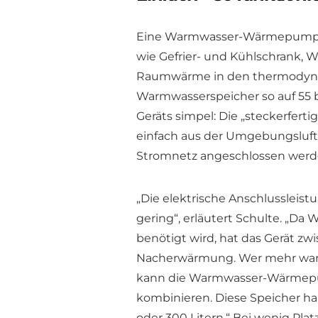
Eine Warmwasser-Wärmepumpe 
wie Gefrier- und Kühlschrank, 
Raumwärme in den thermodynam
Warmwasserspeicher so auf 55 bi
Geräts simpel: Die „steckerfer
einfach aus der Umgebungsluft
Stromnetz angeschlossen werd
„Die elektrische Anschlussleis
gering“, erläutert Schulte. „Da
benötigt wird, hat das Gerät z
Nacherwärmung. Wer mehr warme
kann die Warmwasser-Wärmep
kombinieren. Diese Speicher h
oder 300 Litern.“ Bei wenig Pla