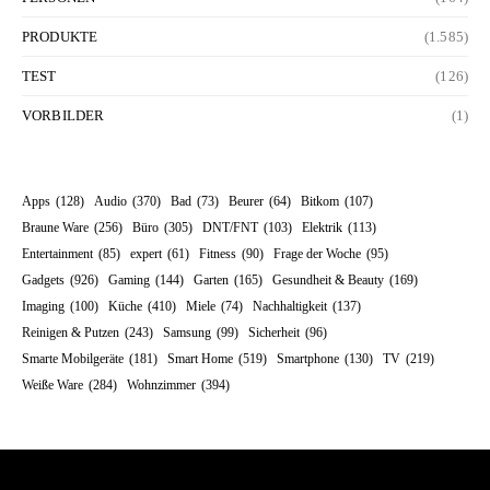
PRODUKTE
(1.585)
TEST
(126)
VORBILDER
(1)
Apps
(128)
Audio
(370)
Bad
(73)
Beurer
(64)
Bitkom
(107)
Braune Ware
(256)
Büro
(305)
DNT/FNT
(103)
Elektrik
(113)
Entertainment
(85)
expert
(61)
Fitness
(90)
Frage der Woche
(95)
Gadgets
(926)
Gaming
(144)
Garten
(165)
Gesundheit & Beauty
(169)
Imaging
(100)
Küche
(410)
Miele
(74)
Nachhaltigkeit
(137)
Reinigen & Putzen
(243)
Samsung
(99)
Sicherheit
(96)
Smarte Mobilgeräte
(181)
Smart Home
(519)
Smartphone
(130)
TV
(219)
Weiße Ware
(284)
Wohnzimmer
(394)