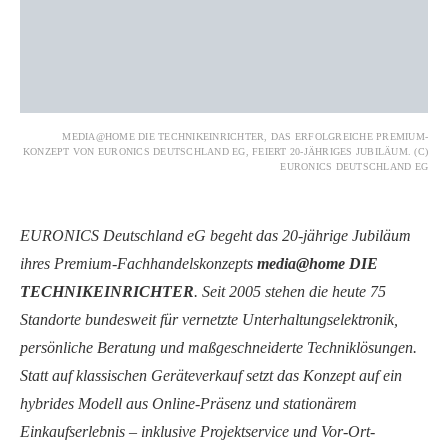
MEDIA@HOME DIE TECHNIKEINRICHTER, DAS ERFOLGREICHE PREMIUM-
KONZEPT VON EURONICS DEUTSCHLAND EG, FEIERT 20-JÄHRIGES JUBILÄUM. (C)
EURONICS DEUTSCHLAND EG
EURONICS Deutschland eG begeht das 20-jährige Jubiläum
ihres Premium-Fachhandelskonzepts
media@home DIE
TECHNIKEINRICHTER
. Seit 2005 stehen die heute 75
Standorte bundesweit für vernetzte Unterhaltungselektronik,
persönliche Beratung und maßgeschneiderte Techniklösungen.
Statt auf klassischen Geräteverkauf setzt das Konzept auf ein
hybrides Modell aus Online-Präsenz und stationärem
Einkaufserlebnis – inklusive Projektservice und Vor-Ort-