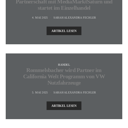
Partnerschaft mit MediaMarktSaturn und
startet im Einzelhandel
4. MAI 2025
SARAH ALEXANDRA FECHLER
ARTIKEL LESEN
HANDEL
Rommelsbacher wird Partner im
California Welt Programm von VW
Nutzfahrzeuge
5. MAI 2025
SARAH ALEXANDRA FECHLER
ARTIKEL LESEN