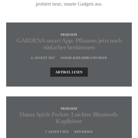
probiert neue, smarte Gadgets aus.
PRODUKTE
GARDENA smart App: Pflanzen jetzt noch
einfacher bestimmen
6. AUGUST 2022
SARAH ALEXANDRA FECHLER
ARTIKEL LESEN
PRODUKTE
Hama Spirit Pocket: Leichter Bluetooth-
Kopfhörer
7. AUGUST 2022
BEN KRAUS