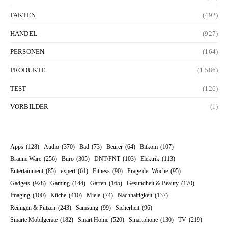
FAKTEN
(492)
HANDEL
(927)
PERSONEN
(164)
PRODUKTE
(1.586)
TEST
(126)
VORBILDER
(1)
Apps
(128)
Audio
(370)
Bad
(73)
Beurer
(64)
Bitkom
(107)
Braune Ware
(256)
Büro
(305)
DNT/FNT
(103)
Elektrik
(113)
Entertainment
(85)
expert
(61)
Fitness
(90)
Frage der Woche
(95)
Gadgets
(928)
Gaming
(144)
Garten
(165)
Gesundheit & Beauty
(170)
Imaging
(100)
Küche
(410)
Miele
(74)
Nachhaltigkeit
(137)
Reinigen & Putzen
(243)
Samsung
(99)
Sicherheit
(96)
Smarte Mobilgeräte
(182)
Smart Home
(520)
Smartphone
(130)
TV
(219)