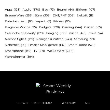
Apps
(128)
Audio
(370)
Bad
(73)
Beurer
(64)
Bitkom
(107)
Braune Ware
(256)
Büro
(305)
DNT/FNT
(103)
Elektrik
(113)
Entertainment
(85)
expert
(61)
Fitness
(90)
Frage der Woche
(95)
Gadgets
(928)
Gaming
(144)
Garten
(165)
Gesundheit & Beauty
(170)
Imaging
(100)
Küche
(410)
Miele
(74)
Nachhaltigkeit
(137)
Reinigen & Putzen
(243)
Samsung
(99)
Sicherheit
(96)
Smarte Mobilgeräte
(182)
Smart Home
(520)
Smartphone
(130)
TV
(219)
Weiße Ware
(284)
Wohnzimmer
(394)
KONTAKT
DATENSCHUTZ
IMPRESSUM
AGB