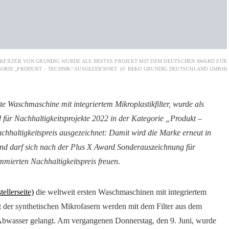
IKFILTER VON GRUNDIG WURDE ALS BESTES PROJEKT MIT DEM DEUTSCHEN AWARD FÜR
GORIE „PRODUKT – TECHNIK“ AUSGEZEICHNET. (© BEKO GRUNDIG DEUTSCHLAND GMBH)
te Waschmaschine mit integriertem Mikroplastikfilter, wurde als
 für Nachhaltigkeitsprojekte 2022 in der Kategorie „Produkt –
hhaltigkeitspreis ausgezeichnet: Damit wird die Marke erneut in
t und darf sich nach der Plus X Award Sonderauszeichnung für
mmierten Nachhaltigkeitspreis freuen.
ellerseite)
die weltweit ersten Waschmaschinen mit integriertem
nt der synthetischen Mikrofasern werden mit dem Filter aus dem
s Abwasser gelangt. Am vergangenen Donnerstag, den 9. Juni, wurde