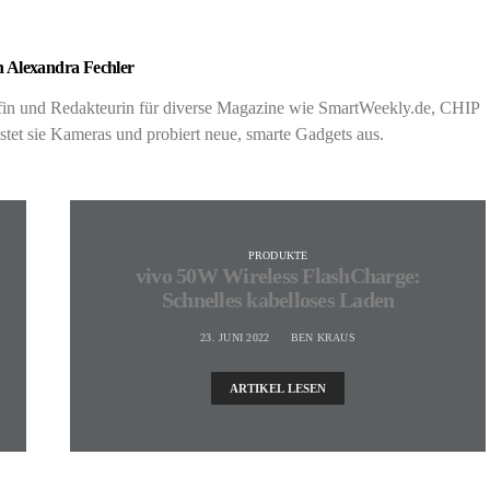
 Alexandra Fechler
rafin und Redakteurin für diverse Magazine wie SmartWeekly.de, CHIP
t sie Kameras und probiert neue, smarte Gadgets aus.
PRODUKTE
vivo 50W Wireless FlashCharge:
Schnelles kabelloses Laden
23. JUNI 2022
BEN KRAUS
ARTIKEL LESEN