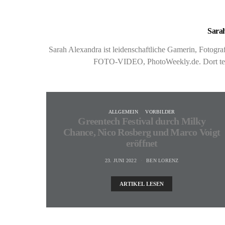
Sarah
Sarah Alexandra ist leidenschaftliche Gamerin, Fotog
FOTO-VIDEO, PhotoWeekly.de. Dort teste
ALLGEMEIN
VORBILDER
Greentech Festival durch Milky
Chance, Nico Rosberg und Marco Voigt
eröffnet
23. JUNI 2022
BEN LORENZ
ARTIKEL LESEN