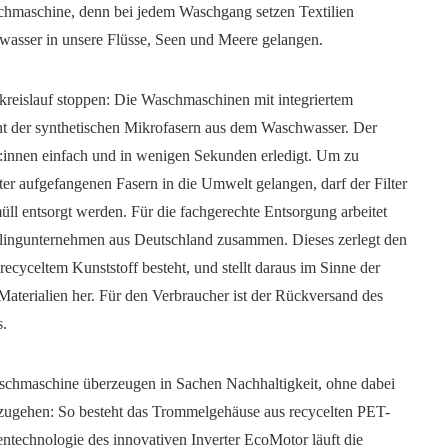
schmaschine, denn bei jedem Waschgang setzen Textilien
Abwasser in unsere Flüsse, Seen und Meere gelangen.
reislauf stoppen: Die Waschmaschinen mit integriertem
zent der synthetischen Mikrofasern aus dem Waschwasser. Der
er:innen einfach und in wenigen Sekunden erledigt. Um zu
ter aufgefangenen Fasern in die Umwelt gelangen, darf der Filter
üll entsorgt werden. Für die fachgerechte Entsorgung arbeitet
clingunternehmen aus Deutschland zusammen. Dieses zerlegt den
 recyceltem Kunststoff besteht, und stellt daraus im Sinne der
aterialien her. Für den Verbraucher ist der Rückversand des
s.
schmaschine überzeugen in Sachen Nachhaltigkeit, ohne dabei
zugehen: So besteht das Trommelgehäuse aus recycelten PET-
ntechnologie des innovativen Inverter EcoMotor läuft die