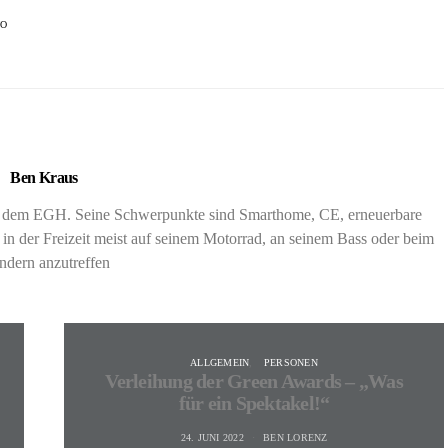
VO
Ben Kraus
nd dem EGH. Seine Schwerpunkte sind Smarthome, CE, erneuerbare
 in der Freizeit meist auf seinem Motorrad, an seinem Bass oder beim
dern anzutreffen
ALLGEMEIN
PERSONEN
Verleihung der Green Awards – „Was
für ein Spektakel!“
24. JUNI 2022
BEN LORENZ