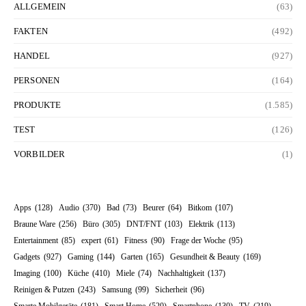
ALLGEMEIN
(63)
FAKTEN
(492)
HANDEL
(927)
PERSONEN
(164)
PRODUKTE
(1.585)
TEST
(126)
VORBILDER
(1)
Apps
(128)
Audio
(370)
Bad
(73)
Beurer
(64)
Bitkom
(107)
Braune Ware
(256)
Büro
(305)
DNT/FNT
(103)
Elektrik
(113)
Entertainment
(85)
expert
(61)
Fitness
(90)
Frage der Woche
(95)
Gadgets
(927)
Gaming
(144)
Garten
(165)
Gesundheit & Beauty
(169)
Imaging
(100)
Küche
(410)
Miele
(74)
Nachhaltigkeit
(137)
Reinigen & Putzen
(243)
Samsung
(99)
Sicherheit
(96)