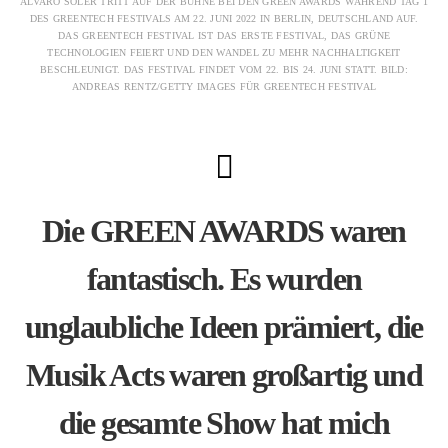
ALVARO SOLER TRITT AUF DER BÜHNE BEI DEN GREEN AWARDS WÄHREND TAG 1
DES GREENTECH FESTIVALS AM 22. JUNI 2022 IN BERLIN, DEUTSCHLAND AUF.
DAS GREENTECH FESTIVAL IST DAS ERSTE FESTIVAL, DAS GRÜNE
TECHNOLOGIEN FEIERT UND DEN WANDEL ZU MEHR NACHHALTIGKEIT
BESCHLEUNIGT. DAS FESTIVAL FINDET VOM 22. BIS 24. JUNI STATT. BILD:
ANDREAS RENTZ/GETTY IMAGES FÜR GREENTECH FESTIVAL
Die GREEN AWARDS waren
fantastisch. Es wurden
unglaubliche Ideen prämiert, die
Musik Acts waren großartig und
die gesamte Show hat mich