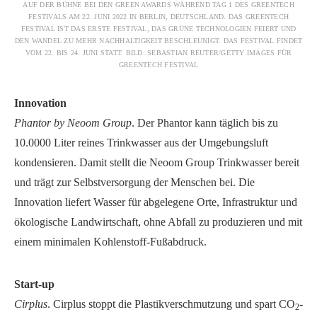
AUF DER BÜHNE BEI DEN GREEN AWARDS WÄHREND TAG 1 DES GREENTECH
FESTIVALS AM 22. JUNI 2022 IN BERLIN, DEUTSCHLAND. DAS GREENTECH
FESTIVAL IST DAS ERSTE FESTIVAL, DAS GRÜNE TECHNOLOGIEN FEIERT UND
DEN WANDEL ZU MEHR NACHHALTIGKEIT BESCHLEUNIGT. DAS FESTIVAL FINDET
VOM 22. BIS 24. JUNI STATT. BILD: SEBASTIAN REUTER/GETTY IMAGES FÜR
GREENTECH FESTIVAL
Innovation
Phantor by Neoom Group
. Der Phantor kann täglich bis zu
10.0000 Liter reines Trinkwasser aus der Umgebungsluft
kondensieren. Damit stellt die Neoom Group Trinkwasser bereit
und trägt zur Selbstversorgung der Menschen bei. Die
Innovation liefert Wasser für abgelegene Orte, Infrastruktur und
ökologische Landwirtschaft, ohne Abfall zu produzieren und mit
einem minimalen Kohlenstoff-Fußabdruck.
Start-up
Cirplus
. Cirplus stoppt die Plastikverschmutzung und spart CO
-
2