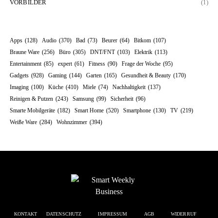
VORBILDER
(1)
Apps
(128)
Audio
(370)
Bad
(73)
Beurer
(64)
Bitkom
(107)
Braune Ware
(256)
Büro
(305)
DNT/FNT
(103)
Elektrik
(113)
Entertainment
(85)
expert
(61)
Fitness
(90)
Frage der Woche
(95)
Gadgets
(928)
Gaming
(144)
Garten
(165)
Gesundheit & Beauty
(170)
Imaging
(100)
Küche
(410)
Miele
(74)
Nachhaltigkeit
(137)
Reinigen & Putzen
(243)
Samsung
(99)
Sicherheit
(96)
Smarte Mobilgeräte
(182)
Smart Home
(520)
Smartphone
(130)
TV
(219)
Weiße Ware
(284)
Wohnzimmer
(394)
KONTAKT
DATENSCHUTZ
IMPRESSUM
AGB
WIDERRUF