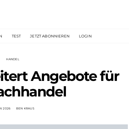
N
TEST
JETZT ABONNIEREN
LOGIN
HANDEL
itert Angebote für
achhandel
AI 2026
BEN KRAUS