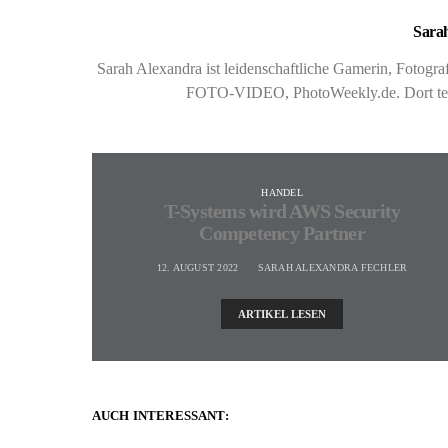
Sarah
Sarah Alexandra ist leidenschaftliche Gamerin, Fotog
FOTO-VIDEO, PhotoWeekly.de. Dort teste
HANDEL
T-Systems wird AWS Security
Competency Partner
12. AUGUST 2022
SARAH ALEXANDRA FECHLER
ARTIKEL LESEN
AUCH INTERESSANT: