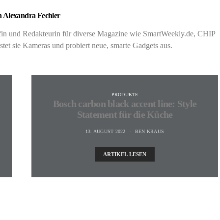
 Alexandra Fechler
rafin und Redakteurin für diverse Magazine wie SmartWeekly.de, CHIP
t sie Kameras und probiert neue, smarte Gadgets aus.
PRODUKTE
Bosch carbon black accent line: Style
Statement für die Küche
13. AUGUST 2022
BEN KRAUS
ARTIKEL LESEN