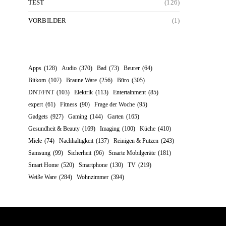
TEST
(126)
VORBILDER
(1)
Apps
(128)
Audio
(370)
Bad
(73)
Beurer
(64)
Bitkom
(107)
Braune Ware
(256)
Büro
(305)
DNT/FNT
(103)
Elektrik
(113)
Entertainment
(85)
expert
(61)
Fitness
(90)
Frage der Woche
(95)
Gadgets
(927)
Gaming
(144)
Garten
(165)
Gesundheit & Beauty
(169)
Imaging
(100)
Küche
(410)
Miele
(74)
Nachhaltigkeit
(137)
Reinigen & Putzen
(243)
Samsung
(99)
Sicherheit
(96)
Smarte Mobilgeräte
(181)
Smart Home
(520)
Smartphone
(130)
TV
(219)
Weiße Ware
(284)
Wohnzimmer
(394)