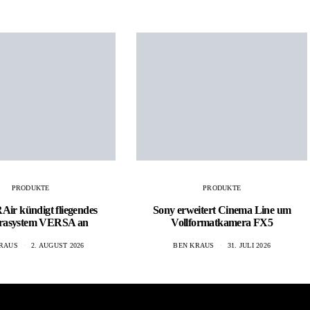
PRODUKTE
PRODUKTE
r kündigt fliegendes
Sony erweitert Cinema Line um
rasystem VERSA an
Vollformatkamera FX5
RAUS
2. AUGUST 2026
BEN KRAUS
31. JULI 2026