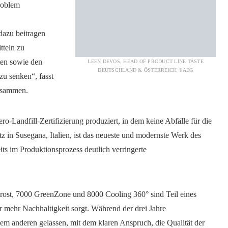
roblem
dazu beitragen
teln zu
ten sowie den
LEEN DEVOS, HEAD OF PRODUCT LINE TASTE
DEUTSCHLAND & ÖSTERREICH ©AEG
u senken“, fasst
usammen.
-Landfill-Zertifizierung produziert, in dem keine Abfälle für die
z in Susegana, Italien, ist das neueste und modernste Werk des
ts im Produktionsprozess deutlich verringerte
st, 7000 GreenZone und 8000 Cooling 360° sind Teil eines
ür mehr Nachhaltigkeit sorgt. Während der drei Jahre
em anderen gelassen, mit dem klaren Anspruch, die Qualität der