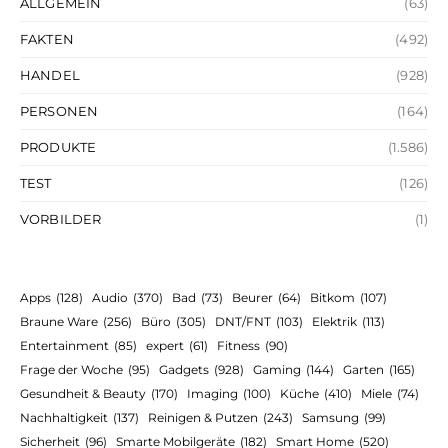
ALLGEMEIN
(63)
FAKTEN
(492)
HANDEL
(928)
PERSONEN
(164)
PRODUKTE
(1.586)
TEST
(126)
VORBILDER
(1)
Apps
(128)
Audio
(370)
Bad
(73)
Beurer
(64)
Bitkom
(107)
Braune Ware
(256)
Büro
(305)
DNT/FNT
(103)
Elektrik
(113)
Entertainment
(85)
expert
(61)
Fitness
(90)
Frage der Woche
(95)
Gadgets
(928)
Gaming
(144)
Garten
(165)
Gesundheit & Beauty
(170)
Imaging
(100)
Küche
(410)
Miele
(74)
Nachhaltigkeit
(137)
Reinigen & Putzen
(243)
Samsung
(99)
Sicherheit
(96)
Smarte Mobilgeräte
(182)
Smart Home
(520)