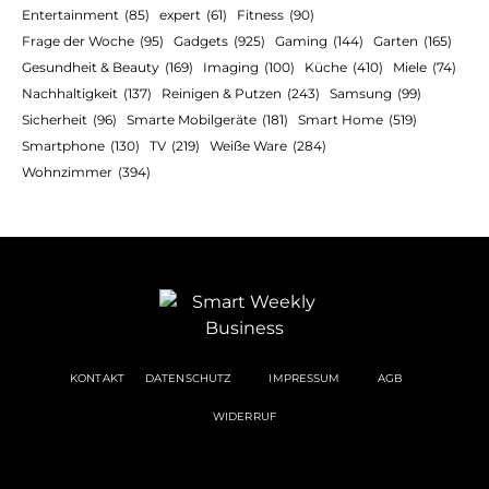
Entertainment
(85)
expert
(61)
Fitness
(90)
Frage der Woche
(95)
Gadgets
(925)
Gaming
(144)
Garten
(165)
Gesundheit & Beauty
(169)
Imaging
(100)
Küche
(410)
Miele
(74)
Nachhaltigkeit
(137)
Reinigen & Putzen
(243)
Samsung
(99)
Sicherheit
(96)
Smarte Mobilgeräte
(181)
Smart Home
(519)
Smartphone
(130)
TV
(219)
Weiße Ware
(284)
Wohnzimmer
(394)
KONTAKT
DATENSCHUTZ
IMPRESSUM
AGB
WIDERRUF