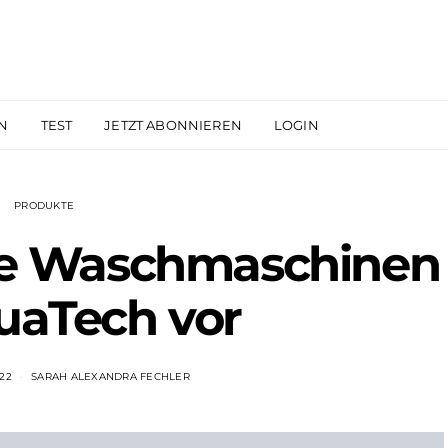
N
TEST
JETZT ABONNIEREN
LOGIN
PRODUKTE
eue Waschmaschinen
uaTech vor
22
SARAH ALEXANDRA FECHLER