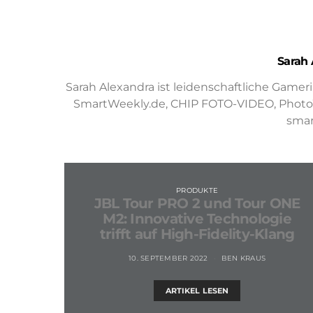
Sarah 
Sarah Alexandra ist leidenschaftliche Gamer
SmartWeekly.de, CHIP FOTO-VIDEO, PhotoWe
smar
PRODUKTE
JBL Tour PRO 2 und Tour ONE
M2: Innovative Technologie
trifft auf High-Fidelity-Klang
10. SEPTEMBER 2022
BEN KRAUS
ARTIKEL LESEN