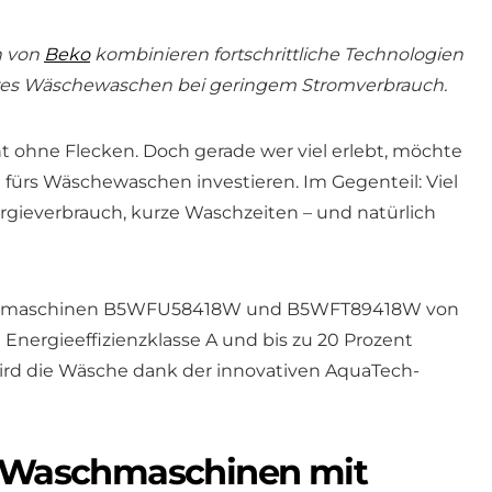
n von
Beko
kombinieren fortschrittliche Technologien
eres Wäschewaschen bei geringem Stromverbrauch.
ohne Flecken. Doch gerade wer viel erlebt, möchte
ld fürs Wäschewaschen investieren. Im Gegenteil: Viel
ergieverbrauch, kurze Waschzeiten – und natürlich
chmaschinen B5WFU58418W und B5WFT89418W von
 Energieeffizienzklasse A und bis zu 20 Prozent
rd die Wäsche dank der innovativen AquaTech-
e Waschmaschinen mit