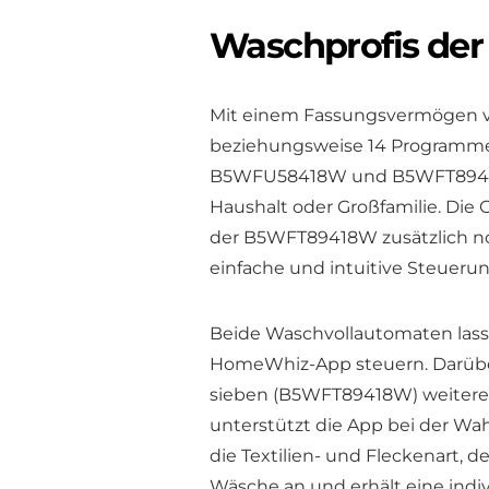
Waschprofis der
Mit einem Fassungsvermögen v
beziehungsweise 14 Programm
B5WFU58418W und B5WFT89418W 
Haushalt oder Großfamilie. Die
der B5WFT89418W zusätzlich noc
einfache und intuitive Steuerun
Beide Waschvollautomaten lass
HomeWhiz-App steuern. Darüb
sieben (B5WFT89418W) weitere
unterstützt die App bei der Wa
die Textilien- und Fleckenart, 
Wäsche an und erhält eine ind