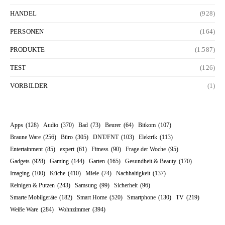
HANDEL
(928)
PERSONEN
(164)
PRODUKTE
(1.587)
TEST
(126)
VORBILDER
(1)
Apps
(128)
Audio
(370)
Bad
(73)
Beurer
(64)
Bitkom
(107)
Braune Ware
(256)
Büro
(305)
DNT/FNT
(103)
Elektrik
(113)
Entertainment
(85)
expert
(61)
Fitness
(90)
Frage der Woche
(95)
Gadgets
(928)
Gaming
(144)
Garten
(165)
Gesundheit & Beauty
(170)
Imaging
(100)
Küche
(410)
Miele
(74)
Nachhaltigkeit
(137)
Reinigen & Putzen
(243)
Samsung
(99)
Sicherheit
(96)
Smarte Mobilgeräte
(182)
Smart Home
(520)
Smartphone
(130)
TV
(219)
Weiße Ware
(284)
Wohnzimmer
(394)