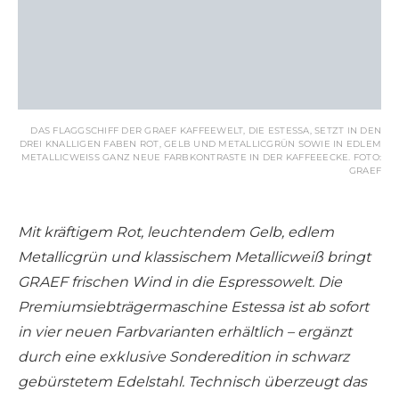
DAS FLAGGSCHIFF DER GRAEF KAFFEEWELT, DIE ESTESSA, SETZT IN DEN
DREI KNALLIGEN FABEN ROT, GELB UND METALLICGRÜN SOWIE IN EDLEM
METALLICWEISS GANZ NEUE FARBKONTRASTE IN DER KAFFEEECKE. FOTO: G
RAEF
Mit kräftigem Rot, leuchtendem Gelb, edlem
Metallicgrün und klassischem Metallicweiß bringt
GRAEF frischen Wind in die Espressowelt. Die
Premiumsiebträgermaschine Estessa ist ab sofort
in vier neuen Farbvarianten erhältlich – ergänzt
durch eine exklusive Sonderedition in schwarz
gebürstetem Edelstahl. Technisch überzeugt das