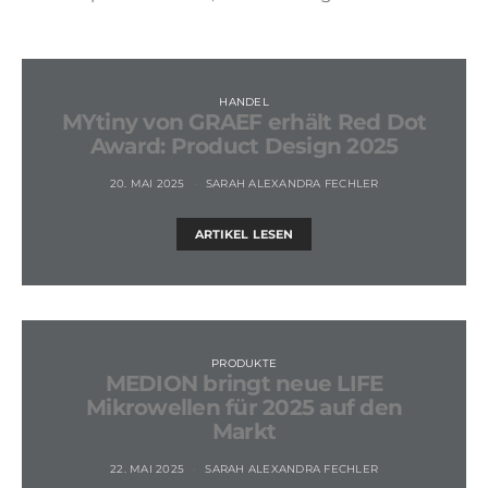
HANDEL
MYtiny von GRAEF erhält Red Dot
Award: Product Design 2025
20. MAI 2025
SARAH ALEXANDRA FECHLER
ARTIKEL LESEN
PRODUKTE
MEDION bringt neue LIFE
Mikrowellen für 2025 auf den
Markt
22. MAI 2025
SARAH ALEXANDRA FECHLER