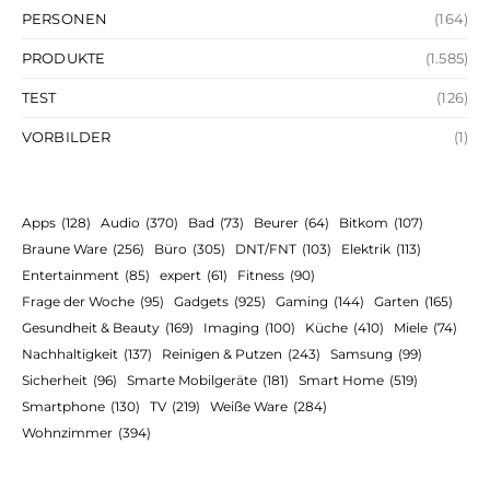
PERSONEN
(164)
PRODUKTE
(1.585)
TEST
(126)
VORBILDER
(1)
Apps
(128)
Audio
(370)
Bad
(73)
Beurer
(64)
Bitkom
(107)
Braune Ware
(256)
Büro
(305)
DNT/FNT
(103)
Elektrik
(113)
Entertainment
(85)
expert
(61)
Fitness
(90)
Frage der Woche
(95)
Gadgets
(925)
Gaming
(144)
Garten
(165)
Gesundheit & Beauty
(169)
Imaging
(100)
Küche
(410)
Miele
(74)
Nachhaltigkeit
(137)
Reinigen & Putzen
(243)
Samsung
(99)
Sicherheit
(96)
Smarte Mobilgeräte
(181)
Smart Home
(519)
Smartphone
(130)
TV
(219)
Weiße Ware
(284)
Wohnzimmer
(394)