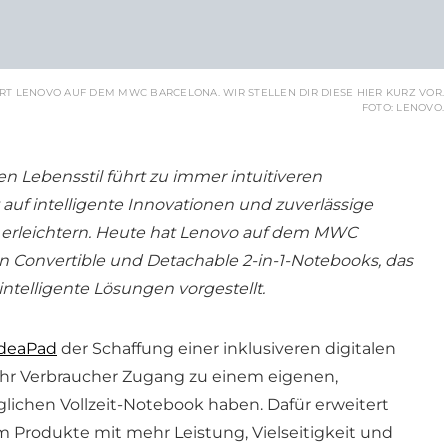
T LENOVO AUF DEM MWC BARCELONA. WIR STELLEN DIR DIESE HIER KURZ VOR.
FOTO: LENOVO.
 Lebensstil führt zu immer intuitiveren
 auf intelligente Innovationen und zuverlässige
en erleichtern. Heute hat Lenovo auf dem MWC
an Convertible und Detachable 2-in-1-Notebooks, das
ntelligente Lösungen vorgestellt.
IdeaPad
der Schaffung einer inklusiveren digitalen
ehr Verbraucher Zugang zu einem eigenen,
lichen Vollzeit-Notebook haben. Dafür erweitert
 Produkte mit mehr Leistung, Vielseitigkeit und