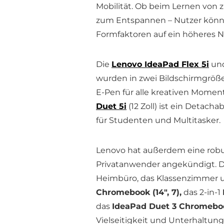
Mobilität. Ob beim Lernen von z
zum Entspannen – Nutzer können
Formfaktoren auf ein höheres 
Die
Lenovo IdeaPad Flex 5i
un
wurden in zwei Bildschirmgrößen
E-Pen für alle kreativen Mome
Duet 5i
(12 Zoll) ist ein Detach
für Studenten und Multitasker.
Lenovo hat außerdem eine rob
Privatanwender angekündigt. D
Heimbüro, das Klassenzimmer u
Chromebook (14″, 7),
das 2-in-1
das
IdeaPad Duet 3 Chromebook
Vielseitigkeit und Unterhaltung