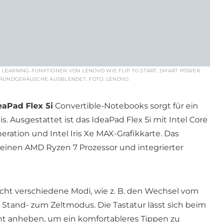
RT LEARNING-FUNKTIONEN VON LENOVO WIE FLIP TO START, SMART POWER
GRUNDGERÄUSCHE AUSBLENDET. FOTO: LENOVO.
eaPad Flex 5i
Convertible-Notebooks sorgt für ein
. Ausgestattet ist das IdeaPad Flex 5i mit Intel Core
neration und Intel Iris Xe MAX-Grafikkarte. Das
 einen AMD Ryzen 7 Prozessor und integrierter
cht verschiedene Modi, wie z. B. den Wechsel vom
tand- zum Zeltmodus. Die Tastatur lässt sich beim
ht anheben, um ein komfortableres Tippen zu