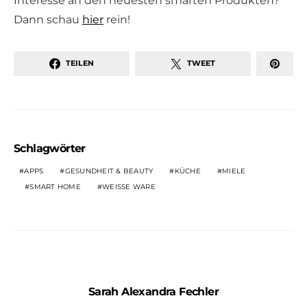
Interesse an den neuesten smarten Produkten?
Dann schau
hier
rein!
TEILEN
TWEET
Schlagwörter
APPS
GESUNDHEIT & BEAUTY
KÜCHE
MIELE
SMART HOME
WEISSE WARE
Sarah Alexandra Fechler