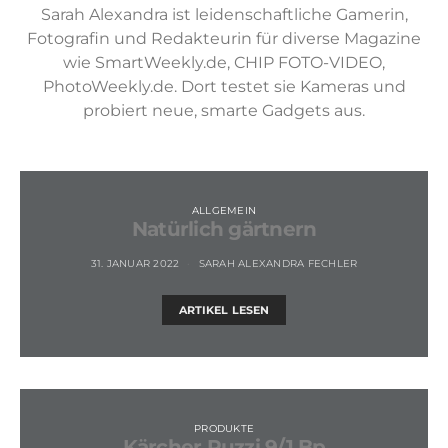
Sarah Alexandra ist leidenschaftliche Gamerin,
Fotografin und Redakteurin für diverse Magazine
wie SmartWeekly.de, CHIP FOTO-VIDEO,
PhotoWeekly.de. Dort testet sie Kameras und
probiert neue, smarte Gadgets aus.
ALLGEMEIN
Natürlich gärtnern
31. JANUAR 2022
SARAH ALEXANDRA FECHLER
ARTIKEL LESEN
PRODUKTE
Kärcher Puzzi 9/1 Bp