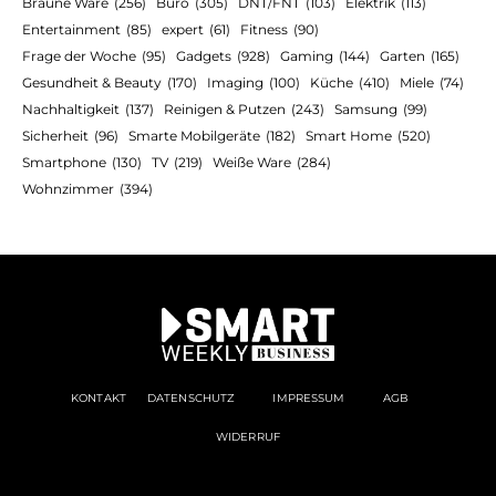
Braune Ware
(256)
Büro
(305)
DNT/FNT
(103)
Elektrik
(113)
Entertainment
(85)
expert
(61)
Fitness
(90)
Frage der Woche
(95)
Gadgets
(928)
Gaming
(144)
Garten
(165)
Gesundheit & Beauty
(170)
Imaging
(100)
Küche
(410)
Miele
(74)
Nachhaltigkeit
(137)
Reinigen & Putzen
(243)
Samsung
(99)
Sicherheit
(96)
Smarte Mobilgeräte
(182)
Smart Home
(520)
Smartphone
(130)
TV
(219)
Weiße Ware
(284)
Wohnzimmer
(394)
KONTAKT
DATENSCHUTZ
IMPRESSUM
AGB
WIDERRUF