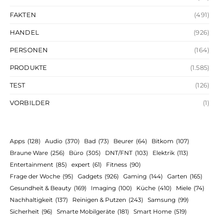
FAKTEN
(491)
HANDEL
(926)
PERSONEN
(164)
PRODUKTE
(1.585)
TEST
(126)
VORBILDER
(1)
Apps
(128)
Audio
(370)
Bad
(73)
Beurer
(64)
Bitkom
(107)
Braune Ware
(256)
Büro
(305)
DNT/FNT
(103)
Elektrik
(113)
Entertainment
(85)
expert
(61)
Fitness
(90)
Frage der Woche
(95)
Gadgets
(926)
Gaming
(144)
Garten
(165)
Gesundheit & Beauty
(169)
Imaging
(100)
Küche
(410)
Miele
(74)
Nachhaltigkeit
(137)
Reinigen & Putzen
(243)
Samsung
(99)
Sicherheit
(96)
Smarte Mobilgeräte
(181)
Smart Home
(519)