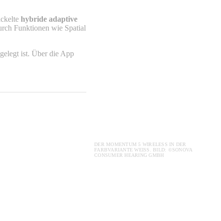
ickelte
hybride adaptive
urch Funktionen wie Spatial
sgelegt ist. Über die App
DER MOMENTUM 5 WIRELESS IN DER
FARBVARIANTE WEISS. BILD: ©SONOVA C
ONSUMER HEARING GMBH