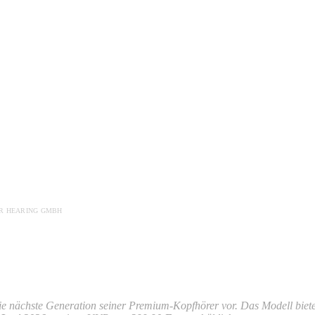
ER HEARING GMBH
 die nächste Generation seiner Premium-Kopfhörer vor. Das Modell biet