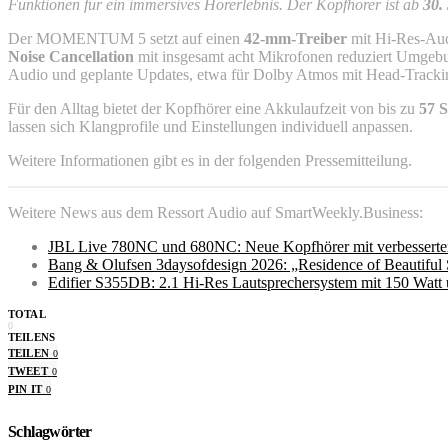
Funktionen für ein immersives Hörerlebnis. Der Kopfhörer ist ab
30.
Der MOMENTUM 5 setzt auf einen
42-mm-Treiber
mit Hi-Res-Audi
Noise Cancellation
mit insgesamt acht Mikrofonen reduziert Umgebun
Audio und geplante Updates, etwa für Dolby Atmos mit Head-Tracki
Für den Alltag bietet der Kopfhörer eine Akkulaufzeit von bis zu
57 
lassen sich Klangprofile und Einstellungen individuell anpassen.
Weitere Informationen gibt es in der folgenden Pressemitteilung.
Weitere News aus dem Ressort Audio auf SmartWeekly.Business:
JBL Live 780NC und 680NC: Neue Kopfhörer mit verbesserte
Bang & Olufsen 3daysofdesign 2026: „Residence of Beautiful 
Edifier S355DB: 2.1 Hi-Res Lautsprechersystem mit 150 Watt
TOTAL
0
TEILENS
TEILEN
0
TWEET
0
PIN IT
0
Schlagwörter