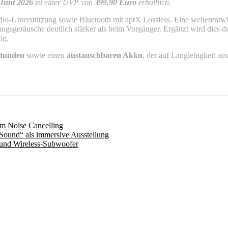
 Juni 2026
zu einer UVP von
399,90 Euro
erhältlich.
o-Unterstützung sowie Bluetooth mit aptX Lossless. Eine weiterentw
gsgeräusche deutlich stärker als beim Vorgänger. Ergänzt wird dies d
ng.
Stunden
sowie einen
austauschbaren Akku
, der auf Langlebigkeit au
m Noise Cancelling
Sound“ als immersive Ausstellung
 und Wireless-Subwoofer