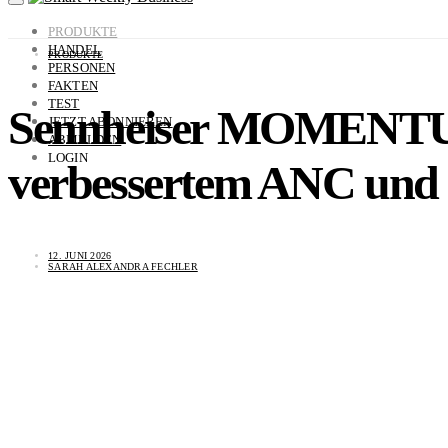
PRODUKTE
HANDEL
PRODUKTE
PERSONEN
FAKTEN
TEST
Sennheiser MOMENTUM 
JETZT ABONNIEREN
ABMELDEN
LOGIN
verbessertem ANC und 
12. JUNI 2026
SARAH ALEXANDRA FECHLER