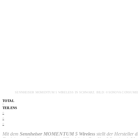
SENNHEISER MOMENTUM 5 WIRELESS IN SCHWARZ. BILD: ©SONOVA CONSUM
TOTAL
0
TEILENS
0
0
0
Mit dem
Sennheiser MOMENTUM 5 Wireless
stellt der Hersteller