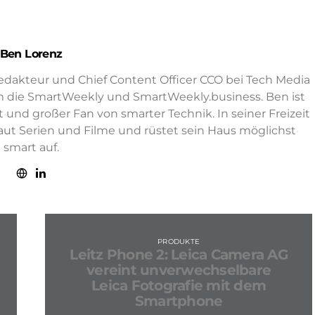
Ben Lorenz
edakteur und Chief Content Officer CCO bei Tech Media
m die SmartWeekly und SmartWeekly.business. Ben ist
 und großer Fan von smarter Technik. In seiner Freizeit
chaut Serien und Filme und rüstet sein Haus möglichst
smart auf.
PRODUKTE
Leitz Phone 2: Leica Camera AG
vereint unverwechselbare
Leica Fotografie mit dem
Smartphone