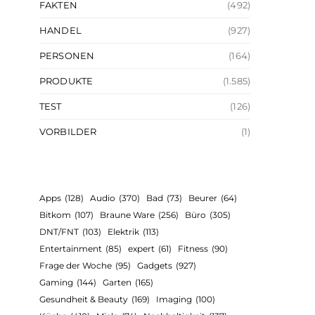
FAKTEN
(492)
HANDEL
(927)
PERSONEN
(164)
PRODUKTE
(1.585)
TEST
(126)
VORBILDER
(1)
Apps
(128)
Audio
(370)
Bad
(73)
Beurer
(64)
Bitkom
(107)
Braune Ware
(256)
Büro
(305)
DNT/FNT
(103)
Elektrik
(113)
Entertainment
(85)
expert
(61)
Fitness
(90)
Frage der Woche
(95)
Gadgets
(927)
Gaming
(144)
Garten
(165)
Gesundheit & Beauty
(169)
Imaging
(100)