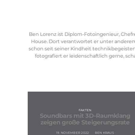
Ben Lorenz ist Diplom-Fotoingenieur, Chefr
House. Dort verantwortet er unter andere
schon seit seiner Kindheit technikbegeistert
fotografiert er leidenschaftlich gerne, s
FAKTEN
Soundbars mit 3D-Raumklang
zeigen große Steigerungsrate
19. NOVEMBER 2022
BEN KRAUS