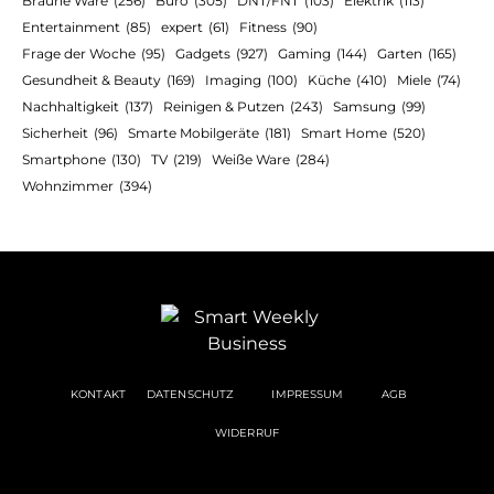
Braune Ware
(256)
Büro
(305)
DNT/FNT
(103)
Elektrik
(113)
Entertainment
(85)
expert
(61)
Fitness
(90)
Frage der Woche
(95)
Gadgets
(927)
Gaming
(144)
Garten
(165)
Gesundheit & Beauty
(169)
Imaging
(100)
Küche
(410)
Miele
(74)
Nachhaltigkeit
(137)
Reinigen & Putzen
(243)
Samsung
(99)
Sicherheit
(96)
Smarte Mobilgeräte
(181)
Smart Home
(520)
Smartphone
(130)
TV
(219)
Weiße Ware
(284)
Wohnzimmer
(394)
KONTAKT
DATENSCHUTZ
IMPRESSUM
AGB
WIDERRUF