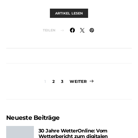
ARTIKEL LESEN
TEILEN
Seitennummer
1
2
3
WEITER
der
Beiträge
Neueste Beiträge
30 Jahre WetterOnline: Vom
Wetterbericht zum digitalen