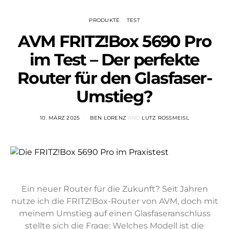
PRODUKTE
TEST
AVM FRITZ!Box 5690 Pro
im Test – Der perfekte
Router für den Glasfaser-
Umstieg?
10. MÄRZ 2025
BEN LORENZ
AND
LUTZ ROSSMEISL
Ein neuer Router für die Zukunft? Seit Jahren
nutze ich die FRITZ!Box-Router von AVM, doch mit
meinem Umstieg auf einen Glasfaseranschluss
stellte sich die Frage: Welches Modell ist die