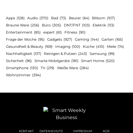
Apps
(128)
Audio
(370)
Bad
(73)
Beurer
(64)
Bitkom
(107)
Braune Ware
(256)
Büro
(305)
DNT/FNT
(103)
Elektrik
(113)
Entertainment
(85)
expert
(61)
Fitness
(90)
Frage der Woche
(95)
Gadgets
(927)
Gaming
(144)
Garten
(165)
Gesundheit & Beauty
(169)
Imaging
(100)
Küche
(410)
Miele
(74)
Nachhaltigkeit
(137)
Reinigen & Putzen
(243)
Samsung
(99)
Sicherheit
(96)
Smarte Mobilgeräte
(181)
Smart Home
(520)
Smartphone
(130)
TV
(219)
Weiße Ware
(284)
Wohnzimmer
(394)
KONTAKT
DATENSCHUTZ
IMPRESSUM
AGB