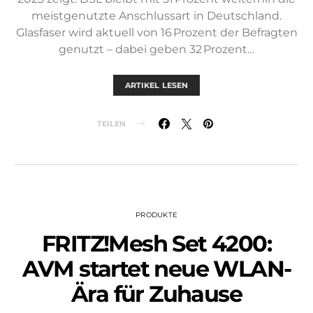
meistgenutzte Anschlussart in Deutschland.
Glasfaser wird aktuell von 16 Prozent der Befragten
genutzt – dabei geben 32 Prozent…
ARTIKEL LESEN
TEILEN
PRODUKTE
FRITZ!Mesh Set 4200:
AVM startet neue WLAN-
Ära für Zuhause