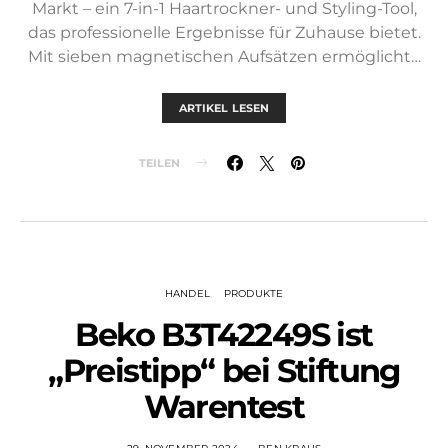
Markt – ein 7-in-1 Haartrockner- und Styling-Tool,
das professionelle Ergebnisse für Zuhause bietet.
Mit sieben magnetischen Aufsätzen ermöglicht…
ARTIKEL LESEN
TEILEN
HANDEL
PRODUKTE
Beko B3T42249S ist
„Preistipp“ bei Stiftung
Warentest