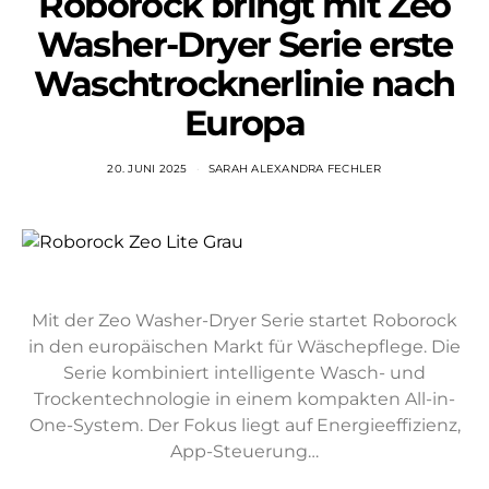
Roborock bringt mit Zeo
Washer-Dryer Serie erste
Waschtrocknerlinie nach
Europa
20. JUNI 2025
SARAH ALEXANDRA FECHLER
Mit der Zeo Washer-Dryer Serie startet Roborock
in den europäischen Markt für Wäschepflege. Die
Serie kombiniert intelligente Wasch- und
Trockentechnologie in einem kompakten All-in-
One-System. Der Fokus liegt auf Energieeffizienz,
App-Steuerung…