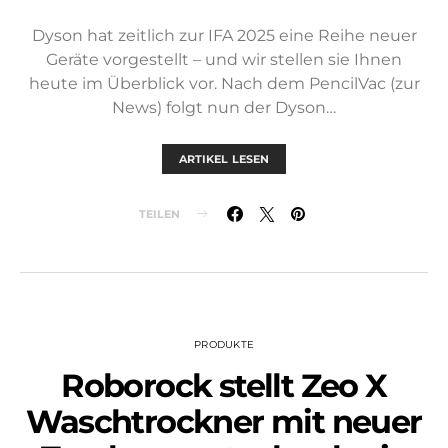
Dyson hat zeitlich zur IFA 2025 eine Reihe neuer
Geräte vorgestellt – und wir stellen sie Ihnen
heute im Überblick vor. Nach dem PencilVac (zur
News) folgt nun der Dyson…
ARTIKEL LESEN
TEILEN
PRODUKTE
Roborock stellt Zeo X
Waschtrockner mit neuer