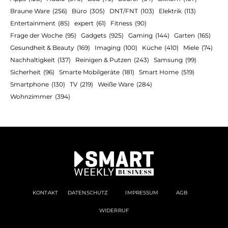
Braune Ware
(256)
Büro
(305)
DNT/FNT
(103)
Elektrik
(113)
Entertainment
(85)
expert
(61)
Fitness
(90)
Frage der Woche
(95)
Gadgets
(925)
Gaming
(144)
Garten
(165)
Gesundheit & Beauty
(169)
Imaging
(100)
Küche
(410)
Miele
(74)
Nachhaltigkeit
(137)
Reinigen & Putzen
(243)
Samsung
(99)
Sicherheit
(96)
Smarte Mobilgeräte
(181)
Smart Home
(519)
Smartphone
(130)
TV
(219)
Weiße Ware
(284)
Wohnzimmer
(394)
KONTAKT
DATENSCHUTZ
IMPRESSUM
AGB
WIDERRUF