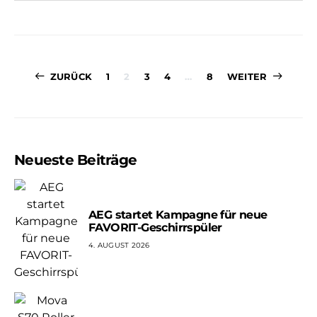
Seitennummer
ZURÜCK
1
2
3
4
…
8
WEITER
der
Beiträge
Neueste Beiträge
AEG startet Kampagne für neue
FAVORIT-Geschirrspüler
4. AUGUST 2026