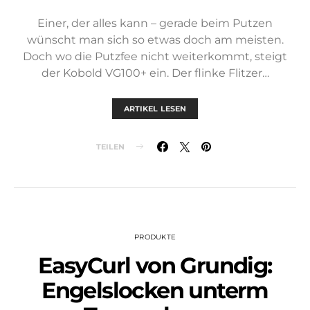
Einer, der alles kann – gerade beim Putzen
wünscht man sich so etwas doch am meisten.
Doch wo die Putzfee nicht weiterkommt, steigt
der Kobold VG100+ ein. Der flinke Flitzer…
ARTIKEL LESEN
TEILEN
PRODUKTE
EasyCurl von Grundig:
Engelslocken unterm