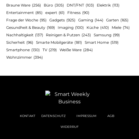
Braune Ware
(256)
Büro
(305)
DNT/FNT
(103)
Elektrik
(113)
Entertainment
(85)
expert
(61)
Fitness
(90)
Frage der Woche
(95)
Gadgets
(925)
Gaming
(144)
Garten
(165)
Gesundheit & Beauty
(169)
Imaging
(100)
Küche
(410)
Miele
(74)
Nachhaltigkeit
(137)
Reinigen & Putzen
(243)
Samsung
(99)
Sicherheit
(96)
Smarte Mobilgeräte
(181)
Smart Home
(519)
Smartphone
(130)
TV
(219)
Weiße Ware
(284)
Wohnzimmer
(394)
KONTAKT
DATENSCHUTZ
IMPRESSUM
AGB
WIDERRUF