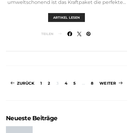
umweltschonend ist das Kraftpaket die perfekte…
ARTIKEL LESEN
TEILEN
Seitennummer
ZURÜCK
1
2
3
4
5
…
8
WEITER
der
Beiträge
Neueste Beiträge