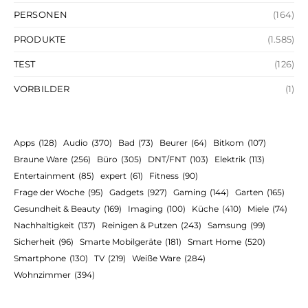
PERSONEN
(164)
PRODUKTE
(1.585)
TEST
(126)
VORBILDER
(1)
Apps
(128)
Audio
(370)
Bad
(73)
Beurer
(64)
Bitkom
(107)
Braune Ware
(256)
Büro
(305)
DNT/FNT
(103)
Elektrik
(113)
Entertainment
(85)
expert
(61)
Fitness
(90)
Frage der Woche
(95)
Gadgets
(927)
Gaming
(144)
Garten
(165)
Gesundheit & Beauty
(169)
Imaging
(100)
Küche
(410)
Miele
(74)
Nachhaltigkeit
(137)
Reinigen & Putzen
(243)
Samsung
(99)
Sicherheit
(96)
Smarte Mobilgeräte
(181)
Smart Home
(520)
Smartphone
(130)
TV
(219)
Weiße Ware
(284)
Wohnzimmer
(394)