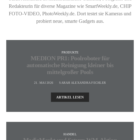
Redakteurin für diverse Magazine wie SmartWeekly.de, CHIP
FOTO-VIDEO, PhotoWeekly.de. Dort testet sie Kameras und
probiert neue, smarte Gadgets aus.
PRODUKTE
MEDION PR1: Poolroboter für
automatische Reinigung kleiner bis
mittelgroßer Pools
21. MAI 2026
SARAH ALEXANDRA FECHLER
ARTIKEL LESEN
HANDEL
MediaMarkt und Saturn WM-Aktion