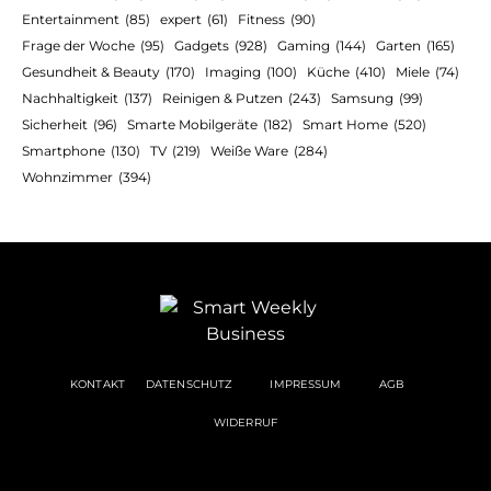
Entertainment
(85)
expert
(61)
Fitness
(90)
Frage der Woche
(95)
Gadgets
(928)
Gaming
(144)
Garten
(165)
Gesundheit & Beauty
(170)
Imaging
(100)
Küche
(410)
Miele
(74)
Nachhaltigkeit
(137)
Reinigen & Putzen
(243)
Samsung
(99)
Sicherheit
(96)
Smarte Mobilgeräte
(182)
Smart Home
(520)
Smartphone
(130)
TV
(219)
Weiße Ware
(284)
Wohnzimmer
(394)
KONTAKT
DATENSCHUTZ
IMPRESSUM
AGB
WIDERRUF