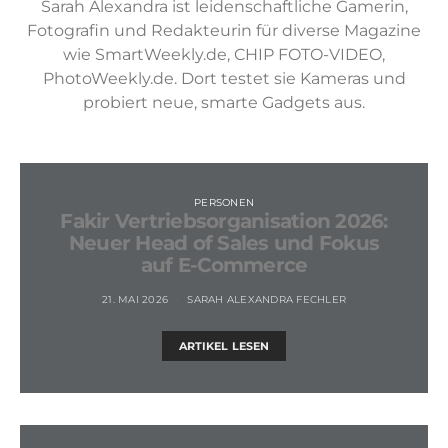
Sarah Alexandra ist leidenschaftliche Gamerin,
Fotografin und Redakteurin für diverse Magazine
wie SmartWeekly.de, CHIP FOTO-VIDEO,
PhotoWeekly.de. Dort testet sie Kameras und
probiert neue, smarte Gadgets aus.
PERSONEN
Fakir Vertriebsorganisation 2026:
Neuer Head of Sales und Fokus
auf E-Commerce
21. MAI 2026
SARAH ALEXANDRA FECHLER
ARTIKEL LESEN