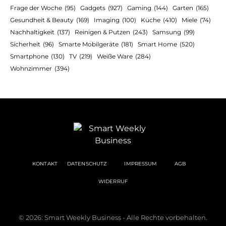
Frage der Woche
(95)
Gadgets
(927)
Gaming
(144)
Garten
(165)
Gesundheit & Beauty
(169)
Imaging
(100)
Küche
(410)
Miele
(74)
Nachhaltigkeit
(137)
Reinigen & Putzen
(243)
Samsung
(99)
Sicherheit
(96)
Smarte Mobilgeräte
(181)
Smart Home
(520)
Smartphone
(130)
TV
(219)
Weiße Ware
(284)
Wohnzimmer
(394)
KONTAKT
DATENSCHUTZ
IMPRESSUM
AGB
WIDERRUF
© 2026: Smart Weekly Business - Alle Rechte vorbehalten.