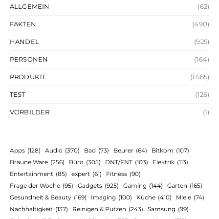
ALLGEMEIN
(62)
FAKTEN
(490)
HANDEL
(925)
PERSONEN
(164)
PRODUKTE
(1.585)
TEST
(126)
VORBILDER
(1)
Apps
(128)
Audio
(370)
Bad
(73)
Beurer
(64)
Bitkom
(107)
Braune Ware
(256)
Büro
(305)
DNT/FNT
(103)
Elektrik
(113)
Entertainment
(85)
expert
(61)
Fitness
(90)
Frage der Woche
(95)
Gadgets
(925)
Gaming
(144)
Garten
(165)
Gesundheit & Beauty
(169)
Imaging
(100)
Küche
(410)
Miele
(74)
Nachhaltigkeit
(137)
Reinigen & Putzen
(243)
Samsung
(99)