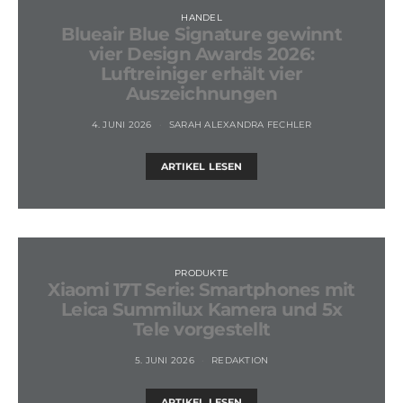
HANDEL
Blueair Blue Signature gewinnt
vier Design Awards 2026:
Luftreiniger erhält vier
Auszeichnungen
4. JUNI 2026
SARAH ALEXANDRA FECHLER
ARTIKEL LESEN
PRODUKTE
Xiaomi 17T Serie: Smartphones mit
Leica Summilux Kamera und 5x
Tele vorgestellt
5. JUNI 2026
REDAKTION
ARTIKEL LESEN