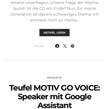
smarte Leserfragen. Unsere Frage der Woche
lautet: Ist die CD am Ende? Nun, für meine
Generation ist das ein schwieriges Thema. Ich
erinnere mich an meine…
ARTIKEL LESEN
TEILEN
PRODUKTE
Teufel MOTIV GO VOICE:
Speaker mit Google
Assistant