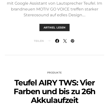
mit Google Assistant von Lautsprecher Teufel. Im
brandneuen MOTIV GO VOICE treffen starker
Stereosound auf edles Design.…
ARTIKEL LESEN
TEILEN
PRODUKTE
Teufel AIRY TWS: Vier
Farben und bis zu 26h
Akkulaufzeit