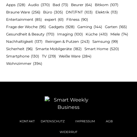
Apps
(128)
Audio
(370)
Bad
(73)
Beurer
(64)
Bitkom
(107)
Braune Ware
(256)
Büro
(305)
DNT/FNT
(103)
Elektrik
(113)
Entertainment
(85)
expert
(61)
Fitness
(90)
Frage der Woche
(95)
Gadgets
(928)
Gaming
(144)
Garten
(165)
Gesundheit & Beauty
(170)
Imaging
(100)
Küche
(410)
Miele
(74)
Nachhaltigkeit
(137)
Reinigen & Putzen
(243)
Samsung
(99)
Sicherheit
(96)
Smarte Mobilgeräte
(182)
Smart Home
(520)
Smartphone
(130)
TV
(219)
Weiße Ware
(284)
Wohnzimmer
(394)
KONTAKT
DATENSCHUTZ
IMPRESSUM
AGB
WIDERRUF