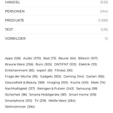
HANDEL
(925)
PERSONEN
(164)
PRODUKTE
(1.585)
TEST
(126)
VORBILDER
(1)
Apps
(128)
Audio
(370)
Bad
(73)
Beurer
(64)
Bitkom
(107)
Braune Ware
(256)
Büro
(305)
DNT/FNT
(103)
Elektrik
(113)
Entertainment
(85)
expert
(61)
Fitness
(90)
Frage der Woche
(95)
Gadgets
(925)
Gaming
(144)
Garten
(165)
Gesundheit & Beauty
(169)
Imaging
(100)
Küche
(410)
Miele
(74)
Nachhaltigkeit
(137)
Reinigen & Putzen
(243)
Samsung
(99)
Sicherheit
(96)
Smarte Mobilgeräte
(181)
Smart Home
(519)
Smartphone
(130)
TV
(219)
Weiße Ware
(284)
Wohnzimmer
(394)