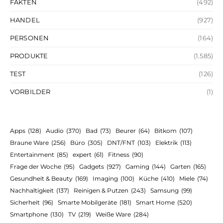
FAKTEN
(492)
HANDEL
(927)
PERSONEN
(164)
PRODUKTE
(1.585)
TEST
(126)
VORBILDER
(1)
Apps
(128)
Audio
(370)
Bad
(73)
Beurer
(64)
Bitkom
(107)
Braune Ware
(256)
Büro
(305)
DNT/FNT
(103)
Elektrik
(113)
Entertainment
(85)
expert
(61)
Fitness
(90)
Frage der Woche
(95)
Gadgets
(927)
Gaming
(144)
Garten
(165)
Gesundheit & Beauty
(169)
Imaging
(100)
Küche
(410)
Miele
(74)
Nachhaltigkeit
(137)
Reinigen & Putzen
(243)
Samsung
(99)
Sicherheit
(96)
Smarte Mobilgeräte
(181)
Smart Home
(520)
Smartphone
(130)
TV
(219)
Weiße Ware
(284)