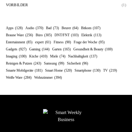
VORBILDER
(1)
Apps
(128)
Audio
(370)
Bad
(73)
Beurer
(64)
Bitkom
(107)
Braune Ware
(256)
Büro
(305)
DNT/FNT
(103)
Elektrik
(113)
Entertainment
(85)
expert
(61)
Fitness
(90)
Frage der Woche
(95)
Gadgets
(927)
Gaming
(144)
Garten
(165)
Gesundheit & Beauty
(169)
Imaging
(100)
Küche
(410)
Miele
(74)
Nachhaltigkeit
(137)
Reinigen & Putzen
(243)
Samsung
(99)
Sicherheit
(96)
Smarte Mobilgeräte
(181)
Smart Home
(520)
Smartphone
(130)
TV
(219)
Weiße Ware
(284)
Wohnzimmer
(394)