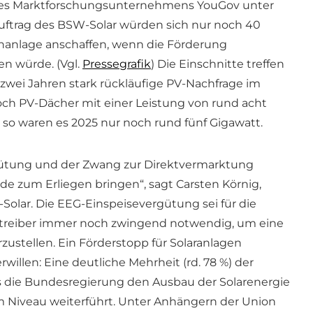
es Marktforschungsunternehmens YouGov unter
uftrag des BSW-Solar würden sich nur noch 40
chanlage anschaffen, wenn die Förderung
n würde. (Vgl.
Pressegrafik
) Die Einschnitte treffen
 zwei Jahren stark rückläufige PV-Nachfrage im
h PV-Dächer mit einer Leistung von rund acht
, so waren es 2025 nur noch rund fünf Gigawatt.
gütung und der Zwang zur Direktvermarktung
 zum Erliegen bringen“, sagt Carsten Körnig,
olar. Die EEG-Einspeisevergütung sei für die
treiber immer noch zwingend notwendig, um eine
rzustellen. Ein Förderstopp für Solaranlagen
llen: Eine deutliche Mehrheit (rd. 78 %) der
s die Bundesregierung den Ausbau der Solarenergie
m Niveau weiterführt. Unter Anhängern der Union