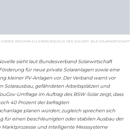
 GROSSE SPEICHER ALS ENERGIEQUELLE DER ZUKUNFT. BILD SOLARWIRTSCHAFT
ovelle sieht laut Bundesverband Solarwirtschaft
Förderung für neue private Solaranlagen sowie eine
ng kleiner PV-Anlagen vor. Der Verband warnt vor
 Solarausbau, gefährdeten Arbeitsplätzen und
e YouGov-Umfrage im Auftrag des BSW-Solar zeigt, dass
noch 40 Prozent der befragten
chanlage planen würden; zugleich sprechen sich
g für einen beschleunigten oder stabilen Ausbau der
e Marktprozesse und intelligente Messsysteme