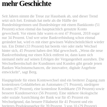
mehr Geschichte
Seit Jahren nimmt die Treue zur Hausbank ab, und dieser Trend
setzt sich fort. Erstmals hat mehr als die Hälfte der
Bundesbürgerinnen und Bundesbürger mit einem Bankkonto (51
Prozent) schon einmal das hauptsächlich genutzte Konto
gewechselt. Vor einem Jahr waren es erst 47 Prozent, 2018 sogar
nur 34 Prozent. Und wer seine Bankverbindung schon einmal
gerändert hat, wird es mit einer gewissen Wahrscheinlichkeit wieder
tun. Ein Drittel (33 Prozent) hat bereits vier oder mehr Wechsel
hinter sich, 45 Prozent haben drei Mal gewechselt. „Wenn die neue
Bankverbindung nur einen Klick entfernt ist, dann kann sich
niemand mehr auf seinen Erfolgen der Vergangenheit ausruhen. Die
Wechselbereitschaft der Kundinnen und Kunden gibt gerade jenen
Banken Wachstumschancen, die innovative, digitale Angebote
entwickeln“, sagt Berg.
Hauptgründe für einen Kontowechsel sind ein breiterer Zugang zum
kostenlosen Geldabheben an Automaten (71 Prozent), niedrigere
Kosten (67 Prozent), eine kostenlose Kreditkarte (59 Prozent) sowie
besserer Kundenservice (56 Prozent). Eine stärkere ökologische
oder soziale Ausrichtung der Bank war für 45 Prozent ein
Wechselgrund, das bessere Filialnetzt für 41 Prozent und ein
breiteres Produktangebot für 39 Prozent. 3 von 10 (29 Prozent)