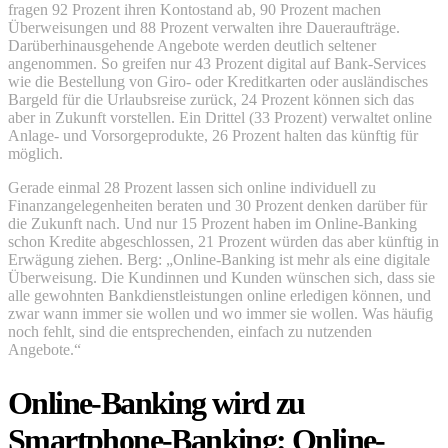
fragen 92 Prozent ihren Kontostand ab, 90 Prozent machen
Überweisungen und 88 Prozent verwalten ihre Daueraufträge.
Darüberhinausgehende Angebote werden deutlich seltener
angenommen. So greifen nur 43 Prozent digital auf Bank-Services
wie die Bestellung von Giro- oder Kreditkarten oder ausländisches
Bargeld für die Urlaubsreise zurück, 24 Prozent können sich das
aber in Zukunft vorstellen. Ein Drittel (33 Prozent) verwaltet online
Anlage- und Vorsorgeprodukte, 26 Prozent halten das künftig für
möglich.
Gerade einmal 28 Prozent lassen sich online individuell zu
Finanzangelegenheiten beraten und 30 Prozent denken darüber für
die Zukunft nach. Und nur 15 Prozent haben im Online-Banking
schon Kredite abgeschlossen, 21 Prozent würden das aber künftig in
Erwägung ziehen. Berg: „Online-Banking ist mehr als eine digitale
Überweisung. Die Kundinnen und Kunden wünschen sich, dass sie
alle gewohnten Bankdienstleistungen online erledigen können, und
zwar wann immer sie wollen und wo immer sie wollen. Was häufig
noch fehlt, sind die entsprechenden, einfach zu nutzenden
Angebote.“
Online-Banking wird zu
Smartphone-Banking: Online-