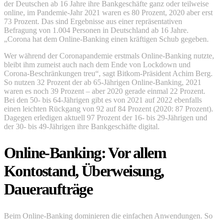
der Deutschen ab 16 Jahre ihre Bankgeschäfte ganz oder teilweise
online, im Pandemie-Jahr 2021 waren es 80 Prozent, 2020 aber erst
73 Prozent. Das sind Ergebnisse aus einer repräsentativen
Befragung von 1.004 Personen in Deutschland ab 16 Jahre.
„Corona hat dem Online-Banking einen kräftigen Schub gegeben.
Wer während der Coronapandemie erstmals Online-Banking nutzte,
bleibt ihm zumeist auch nach dem Ende von Lockdown und
Corona-Beschränkungen treu“, sagt Bitkom-Präsident Achim Berg.
So nutzen 32 Prozent der ab 65-Jährigen Online-Banking, 2021
waren es noch 39 Prozent – aber 2020 gerade einmal 22 Prozent.
Bei den 50- bis 64-Jährigen gibt es von 2021 auf 2022 ebenfalls
einen leichten Rückgang von 92 auf 84 Prozent (2020: 87 Prozent).
Dagegen erledigen aktuell 97 Prozent der 16- bis 29-Jährigen und
der 30- bis 49-Jährigen ihre Bankgeschäfte digital.
Online-Banking: Vor allem
Kontostand, Überweisung,
Daueraufträge
Beim Online-Banking dominieren die einfachen Anwendungen. So