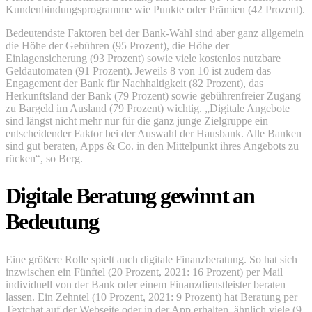
Kundenbindungsprogramme wie Punkte oder Prämien (42 Prozent).
Bedeutendste Faktoren bei der Bank-Wahl sind aber ganz allgemein
die Höhe der Gebühren (95 Prozent), die Höhe der
Einlagensicherung (93 Prozent) sowie viele kostenlos nutzbare
Geldautomaten (91 Prozent). Jeweils 8 von 10 ist zudem das
Engagement der Bank für Nachhaltigkeit (82 Prozent), das
Herkunftsland der Bank (79 Prozent) sowie gebührenfreier Zugang
zu Bargeld im Ausland (79 Prozent) wichtig. „Digitale Angebote
sind längst nicht mehr nur für die ganz junge Zielgruppe ein
entscheidender Faktor bei der Auswahl der Hausbank. Alle Banken
sind gut beraten, Apps & Co. in den Mittelpunkt ihres Angebots zu
rücken“, so Berg.
Digitale Beratung gewinnt an
Bedeutung
Eine größere Rolle spielt auch digitale Finanzberatung. So hat sich
inzwischen ein Fünftel (20 Prozent, 2021: 16 Prozent) per Mail
individuell von der Bank oder einem Finanzdienstleister beraten
lassen. Ein Zehntel (10 Prozent, 2021: 9 Prozent) hat Beratung per
Textchat auf der Webseite oder in der App erhalten, ähnlich viele (9