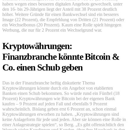
haben wegen eines besseren digitalen Angebots gewechselt, unter
den 16- bis 29-Jährigen liegt der Anteil mit 38 Prozent deutlich
höher. Weitere Gründe für einen Bankwechsel sind ein besseres
Image (22 Prozent), die Empfehlung von Dritten (21 Prozent) oder
ein Wechselbonus (20 Prozent). Kaum eine Rolle spielt hingegen
Werbung, die nur für 2 Prozent ein Wechselgrund war.
Kryptowährungen:
Finanzbranche könnte Bitcoin &
Co. einen Schub geben
Das in der Finanzbranche heftig diskutierte Thema
Kryptowährungen könnte durch ein Angebot von etablierten
Banken einen Schub bekommen. So würde rund ein Fünftel (18
Prozent) Kryptowährungen wie Bitcoin bei der eigenen Bank
kaufen – 9 Prozent auf jeden Fall und ebenfalls 9 Prozent
wahrscheinlich. Bislang geben erst 6 Prozent an, schon einmal
Kryptowährungen erworben zu haben. „Kryptowährungen sind
keine Anlageform für jede und jeden. Aber sie können eine Rolle in
einer Anlagestrategie spielen“, so Berg. „Es gibt offensichtlich den
Wunsch vieler Kundinnen und Kunden, über ihre Hausbank in den