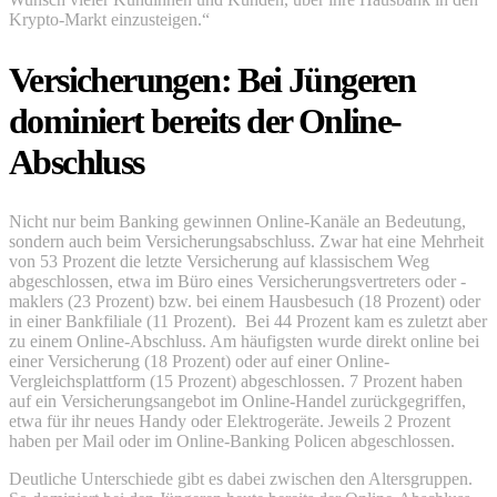
Krypto-Markt einzusteigen.“
Versicherungen: Bei Jüngeren
dominiert bereits der Online-
Abschluss
Nicht nur beim Banking gewinnen Online-Kanäle an Bedeutung,
sondern auch beim Versicherungsabschluss. Zwar hat eine Mehrheit
von 53 Prozent die letzte Versicherung auf klassischem Weg
abgeschlossen, etwa im Büro eines Versicherungsvertreters oder -
maklers (23 Prozent) bzw. bei einem Hausbesuch (18 Prozent) oder
in einer Bankfiliale (11 Prozent). Bei 44 Prozent kam es zuletzt aber
zu einem Online-Abschluss. Am häufigsten wurde direkt online bei
einer Versicherung (18 Prozent) oder auf einer Online-
Vergleichsplattform (15 Prozent) abgeschlossen. 7 Prozent haben
auf ein Versicherungsangebot im Online-Handel zurückgegriffen,
etwa für ihr neues Handy oder Elektrogeräte. Jeweils 2 Prozent
haben per Mail oder im Online-Banking Policen abgeschlossen.
Deutliche Unterschiede gibt es dabei zwischen den Altersgruppen.