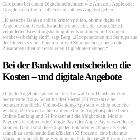
Girokonto bei einem Digitalunternehmen wie Amazon, Apple oder
Google zu eröffnen, sollte es ein solches Angebot geben.
„Klassische Banken sollten kritisch prüfen, ob ihre digitalen
Angebote und Geschäftsmodelle angesichts der grundsätzlich
veränderten Erwartungshaltung ihrer Kundinnen und Kunden
wettbewerbsfähig sind“, sagt Berg. „Kooperationen mit Startups aus
der Fintech-Szene können sehr viel Sinn machen, ebenso die
Zusammenarbeit mit etablierten Digitalunternehmen.“
Bei der Bankwahl entscheiden die
Kosten – und digitale Angebote
Digitale Angebote spielen bei der Auswahl der Hausbank eine
bedeutende Rolle. So ist für drei Viertel (74 Prozent) eine
benutzerfreundliche Online-Banking-App sehr wichtig oder eher
wichtig, 69 Prozent achten auf eine breite Angebotspalette beim
Online-Banking und 54 Prozent auf die Möglichkeit, Mobile-
Payment-Verfahren wie Google Pay oder Apple Pay verwenden zu
können. Damit sind diese digitalen Faktoren wichtiger als viele,
schnell zu erreichende Bankfilialen (53 Prozent), eine bekannte
Marke oder persönliche Beratung am Schalter (je 48 Prozent) sowie