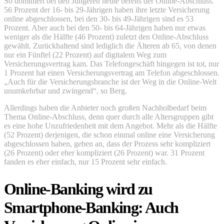
So dominiert bei den Jüngeren heute bereits der Online-Abschluss.
56 Prozent der 16- bis 29-Jährigen haben ihre letzte Versicherung
online abgeschlossen, bei den 30- bis 49-Jährigen sind es 53
Prozent. Aber auch bei den 50- bis 64-Jährigen haben nur etwas
weniger als die Hälfte (46 Prozent) zuletzt den Online-Abschluss
gewählt. Zurückhaltend sind lediglich die Älteren ab 65, von denen
nur ein Fünftel (22 Prozent) auf digitalem Weg zum
Versicherungsvertrag kam. Das Telefongeschäft hingegen ist tot, nur
1 Prozent hat einen Versicherungsvertrag am Telefon abgeschlossen.
„Auch für die Versicherungsbranche ist der Weg in die Online-Welt
unumkehrbar und zwingend“, so Berg.
Allerdings haben die Anbieter noch großen Nachholbedarf beim
Thema Online-Abschluss, denn quer durch alle Altersgruppen gibt
es eine hohe Unzufriedenheit mit dem Angebot. Mehr als die Hälfte
(52 Prozent) derjenigen, die schon einmal online eine Versicherung
abgeschlossen haben, geben an, dass der Prozess sehr kompliziert
(26 Prozent) oder eher kompliziert (26 Prozent) war. 31 Prozent
fanden es eher einfach, nur 15 Prozent sehr einfach.
Online-Banking wird zu
Smartphone-Banking: Auch