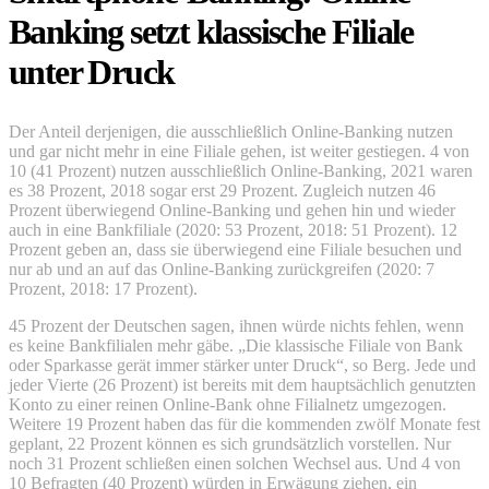
Banking setzt klassische Filiale
unter Druck
Der Anteil derjenigen, die ausschließlich Online-Banking nutzen
und gar nicht mehr in eine Filiale gehen, ist weiter gestiegen. 4 von
10 (41 Prozent) nutzen ausschließlich Online-Banking, 2021 waren
es 38 Prozent, 2018 sogar erst 29 Prozent. Zugleich nutzen 46
Prozent überwiegend Online-Banking und gehen hin und wieder
auch in eine Bankfiliale (2020: 53 Prozent, 2018: 51 Prozent). 12
Prozent geben an, dass sie überwiegend eine Filiale besuchen und
nur ab und an auf das Online-Banking zurückgreifen (2020: 7
Prozent, 2018: 17 Prozent).
45 Prozent der Deutschen sagen, ihnen würde nichts fehlen, wenn
es keine Bankfilialen mehr gäbe. „Die klassische Filiale von Bank
oder Sparkasse gerät immer stärker unter Druck“, so Berg. Jede und
jeder Vierte (26 Prozent) ist bereits mit dem hauptsächlich genutzten
Konto zu einer reinen Online-Bank ohne Filialnetz umgezogen.
Weitere 19 Prozent haben das für die kommenden zwölf Monate fest
geplant, 22 Prozent können es sich grundsätzlich vorstellen. Nur
noch 31 Prozent schließen einen solchen Wechsel aus. Und 4 von
10 Befragten (40 Prozent) würden in Erwägung ziehen, ein