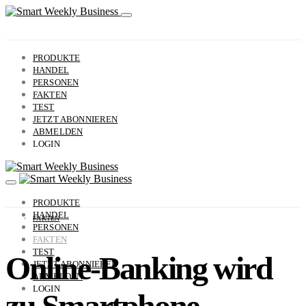
PRODUKTE
HANDEL
PERSONEN
FAKTEN
TEST
JETZT ABONNIEREN
ABMELDEN
LOGIN
PRODUKTE
HANDEL
FAKTEN
PERSONEN
FAKTEN
TEST
Online-Banking wird
JETZT ABONNIEREN
ABMELDEN
LOGIN
zu Smartphone-