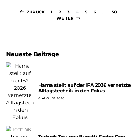
Seitennummer
ZURÜCK
1
2
3
4
5
6
…
50
WEITER
der
Beiträge
Neueste Beiträge
Hama stellt auf der IFA 2026 vernetzte
Alltagstechnik in den Fokus
6. AUGUST 2026
Technik-Träume: Bugatti Factor One