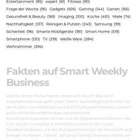
Entertainment
(85)
expert
(61)
Fitness
(90)
Frage der Woche
(95)
Gadgets
(926)
Gaming
(144)
Garten
(165)
Gesundheit & Beauty
(169)
Imaging
(100)
Küche
(410)
Miele
(74)
Nachhaltigkeit
(137)
Reinigen & Putzen
(243)
Samsung
(99)
Sicherheit
(96)
Smarte Mobilgeräte
(181)
Smart Home
(519)
Smartphone
(130)
TV
(219)
Weiße Ware
(284)
Wohnzimmer
(394)
Fakten auf Smart Weekly
Business
Welche Smart Home Trends setzen sich durch? Was wird
angenommen, was geht unter? Damit beschäftigen sich nicht nur
die Studien von Herstellern und Wirtschaftsunternehmen, sondern
auch zahlreiche unabhängige Instanzen und
Marktforschungsunternehmen wie der Digitalverband Bitkom, der
TÜV, die gfu Consumer & Home Electronics GmbH sowie
Bundesministeriun, wie das Bundesministerium für Wirtschaft und
Energie. Im Resort „Fakten“ auf Smart Weekly Business werfen wir