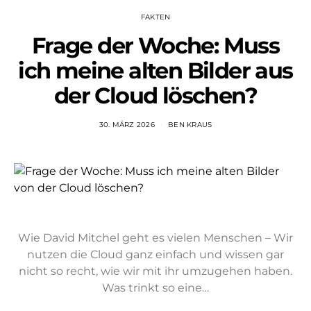
FAKTEN
Frage der Woche: Muss
ich meine alten Bilder aus
der Cloud löschen?
30. MÄRZ 2026
BEN KRAUS
Wie David Mitchel geht es vielen Menschen – Wir
nutzen die Cloud ganz einfach und wissen gar
nicht so recht, wie wir mit ihr umzugehen haben.
Was trinkt so eine…