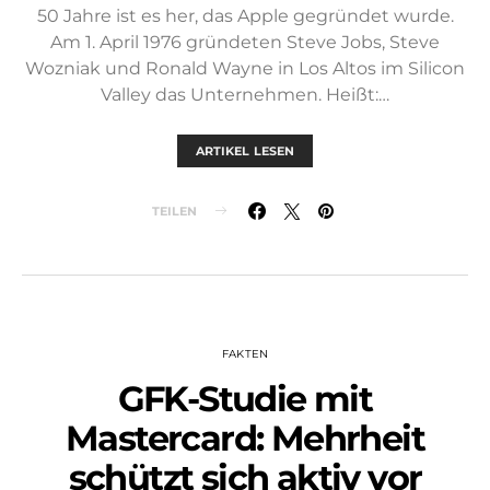
50 Jahre ist es her, das Apple gegründet wurde.
Am 1. April 1976 gründeten Steve Jobs, Steve
Wozniak und Ronald Wayne in Los Altos im Silicon
Valley das Unternehmen. Heißt:…
ARTIKEL LESEN
TEILEN
FAKTEN
GFK-Studie mit
Mastercard: Mehrheit
schützt sich aktiv vor