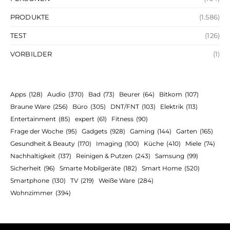
PRODUKTE
(1.586)
TEST
(126)
VORBILDER
(1)
Apps
(128)
Audio
(370)
Bad
(73)
Beurer
(64)
Bitkom
(107)
Braune Ware
(256)
Büro
(305)
DNT/FNT
(103)
Elektrik
(113)
Entertainment
(85)
expert
(61)
Fitness
(90)
Frage der Woche
(95)
Gadgets
(928)
Gaming
(144)
Garten
(165)
Gesundheit & Beauty
(170)
Imaging
(100)
Küche
(410)
Miele
(74)
Nachhaltigkeit
(137)
Reinigen & Putzen
(243)
Samsung
(99)
Sicherheit
(96)
Smarte Mobilgeräte
(182)
Smart Home
(520)
Smartphone
(130)
TV
(219)
Weiße Ware
(284)
Wohnzimmer
(394)