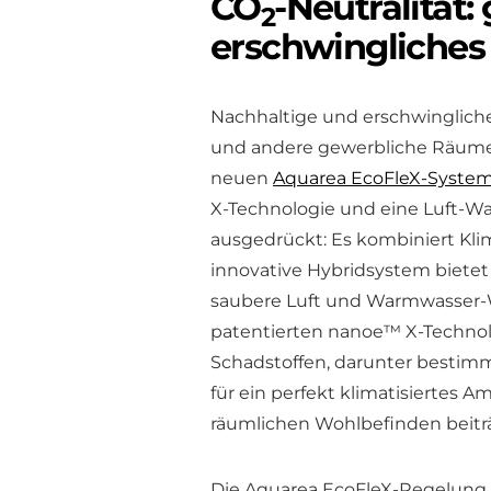
CO
-Neutralität:
2
erschwingliches
Nachhaltige und erschwingliche
und andere gewerbliche Räume
neuen
Aquarea EcoFleX-Syste
X-Technologie und eine Luft-W
ausgedrückt: Es kombiniert Kli
innovative Hybridsystem biete
saubere Luft und Warmwasser-
patentierten nanoe™ X-Techno
Schadstoffen, darunter bestimm
für ein perfekt klimatisiertes 
räumlichen Wohlbefinden beitr
Die Aquarea EcoFleX-Regelung i