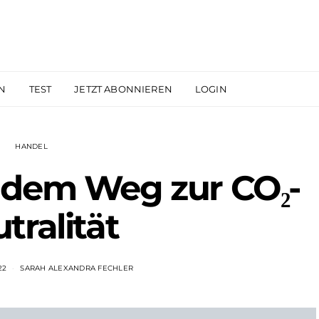
N
TEST
JETZT ABONNIEREN
LOGIN
HANDEL
 dem Weg zur CO₂-
tralität
22
SARAH ALEXANDRA FECHLER