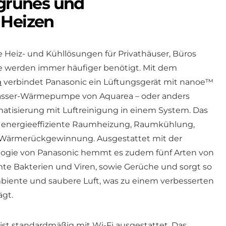
 grünes und
 Heizen
 Heiz- und Kühllösungen für Privathäuser, Büros
 werden immer häufiger benötigt. Mit dem
m
verbindet Panasonic ein Lüftungsgerät mit nanoe™
asser-Wärmepumpe von Aquarea ­– oder anders
matisierung mit Luftreinigung in einem System. Das
t energieeffiziente Raumheizung, Raumkühlung,
Wärmerückgewinnung. Ausgestattet mit der
logie von Panasonic hemmt es zudem fünf Arten von
te Bakterien und Viren, sowie Gerüche und sorgt so
Ambiente und saubere Luft, was zu einem verbesserten
ägt.
st standardmäßig mit Wi-Fi ausgestattet. Das