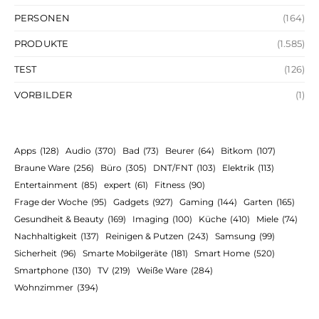
PERSONEN
(164)
PRODUKTE
(1.585)
TEST
(126)
VORBILDER
(1)
Apps
(128)
Audio
(370)
Bad
(73)
Beurer
(64)
Bitkom
(107)
Braune Ware
(256)
Büro
(305)
DNT/FNT
(103)
Elektrik
(113)
Entertainment
(85)
expert
(61)
Fitness
(90)
Frage der Woche
(95)
Gadgets
(927)
Gaming
(144)
Garten
(165)
Gesundheit & Beauty
(169)
Imaging
(100)
Küche
(410)
Miele
(74)
Nachhaltigkeit
(137)
Reinigen & Putzen
(243)
Samsung
(99)
Sicherheit
(96)
Smarte Mobilgeräte
(181)
Smart Home
(520)
Smartphone
(130)
TV
(219)
Weiße Ware
(284)
Wohnzimmer
(394)