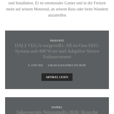
und Installation. Er ist emotionaler Gamer und in der Freizeit
meist auf seinem Motorrad, an seinem Bass oder beim Wandern
anzutreffen
PRODUKTE
DALI VEGA vorgestellt: All-in-One HiFi-
System mit 400 Watt und Adaptive Stereo
Enhancement
8. JUNI 2026
SARAH ALEXANDRA FECHLER
ARTIKEL LESEN
HANDEL
Solarenergie Netzentgelte 2026: Branche