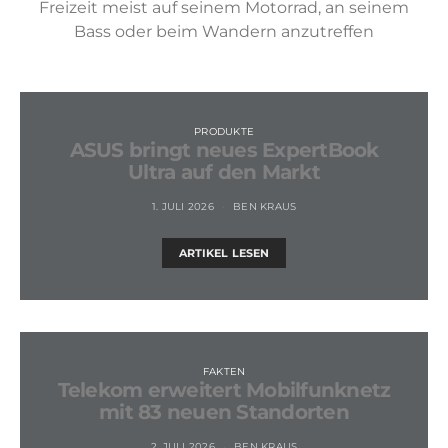
Freizeit meist auf seinem Motorrad, an seinem
Bass oder beim Wandern anzutreffen
PRODUKTE
ASUS bringt neues ExpertBook
Ultra auf den Markt
1. JULI 2026
BEN KRAUS
ARTIKEL LESEN
FAKTEN
Telekom erweitert Mobilfunknetz
mit 83 neuen Standorten
2. JULI 2026
BEN KRAUS