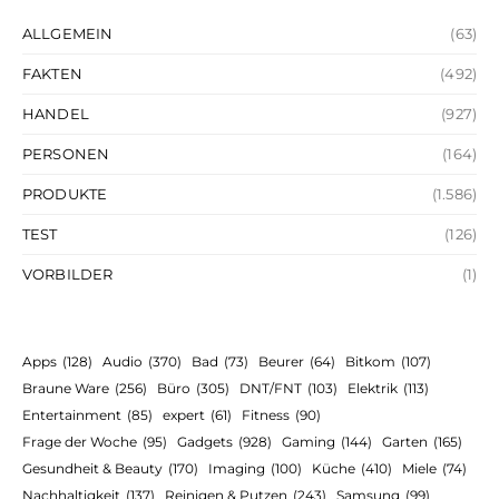
ALLGEMEIN
(63)
FAKTEN
(492)
HANDEL
(927)
PERSONEN
(164)
PRODUKTE
(1.586)
TEST
(126)
VORBILDER
(1)
Apps
(128)
Audio
(370)
Bad
(73)
Beurer
(64)
Bitkom
(107)
Braune Ware
(256)
Büro
(305)
DNT/FNT
(103)
Elektrik
(113)
Entertainment
(85)
expert
(61)
Fitness
(90)
Frage der Woche
(95)
Gadgets
(928)
Gaming
(144)
Garten
(165)
Gesundheit & Beauty
(170)
Imaging
(100)
Küche
(410)
Miele
(74)
Nachhaltigkeit
(137)
Reinigen & Putzen
(243)
Samsung
(99)