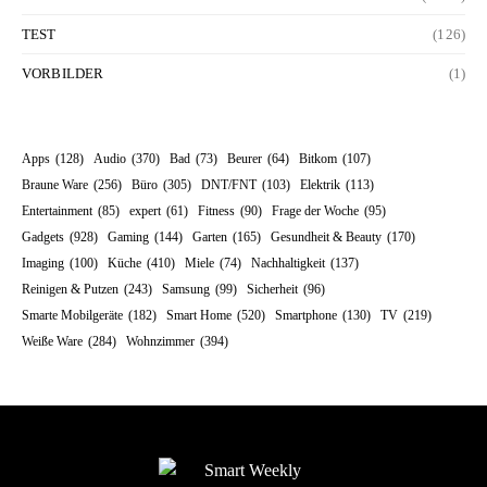
TEST
(126)
VORBILDER
(1)
Apps
(128)
Audio
(370)
Bad
(73)
Beurer
(64)
Bitkom
(107)
Braune Ware
(256)
Büro
(305)
DNT/FNT
(103)
Elektrik
(113)
Entertainment
(85)
expert
(61)
Fitness
(90)
Frage der Woche
(95)
Gadgets
(928)
Gaming
(144)
Garten
(165)
Gesundheit & Beauty
(170)
Imaging
(100)
Küche
(410)
Miele
(74)
Nachhaltigkeit
(137)
Reinigen & Putzen
(243)
Samsung
(99)
Sicherheit
(96)
Smarte Mobilgeräte
(182)
Smart Home
(520)
Smartphone
(130)
TV
(219)
Weiße Ware
(284)
Wohnzimmer
(394)