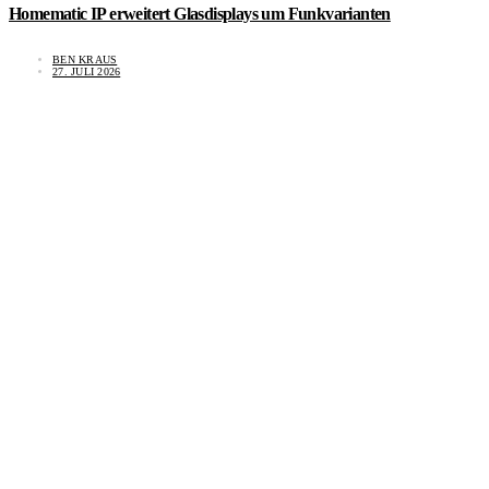
Homematic IP erweitert Glasdisplays um Funkvarianten
BEN KRAUS
27. JULI 2026