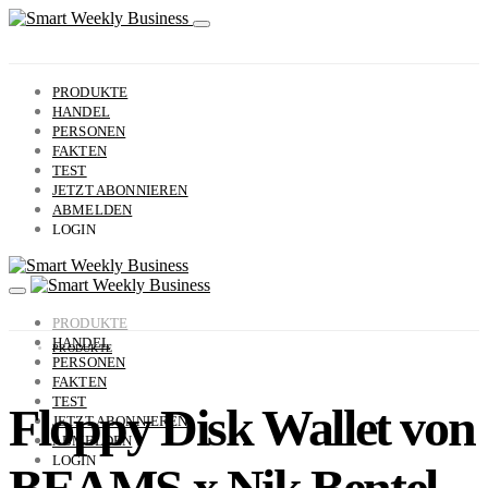
PRODUKTE
HANDEL
PERSONEN
FAKTEN
TEST
JETZT ABONNIEREN
ABMELDEN
LOGIN
PRODUKTE
HANDEL
PRODUKTE
PERSONEN
FAKTEN
TEST
Floppy Disk Wallet von
JETZT ABONNIEREN
ABMELDEN
LOGIN
BEAMS x Nik Bentel