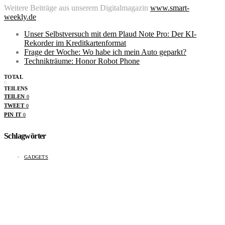
Weitere Beiträge aus unserem Digitalmagazin
www.smart-
weekly.de
Unser Selbstversuch mit dem Plaud Note Pro: Der KI-
Rekorder im Kreditkartenformat
Frage der Woche: Wo habe ich mein Auto geparkt?
Technikträume: Honor Robot Phone
TOTAL
0
TEILENS
TEILEN
0
TWEET
0
PIN IT
0
Schlagwörter
GADGETS