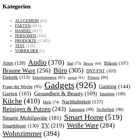
Kategorien
ALLGEMEIN
(63)
FAKTEN
(491)
HANDEL
(927)
PERSONEN
(164)
PRODUKTE
(1.585)
TEST
(126)
VORBILDER
(1)
Audio
(370)
Apps
(128)
Bitkom
(107)
Bad
(73)
Beurer
(64)
Büro
(305)
Braune Ware
(256)
DNT/FNT
(103)
Elektrik
(113)
Fitness
(90)
Entertainment
(85)
expert
(61)
Gadgets
(926)
Gaming
(144)
Frage der Woche
(95)
Garten
(165)
Gesundheit & Beauty
(169)
Imaging
(100)
Küche
(410)
Nachhaltigkeit
(137)
Miele
(74)
Reinigen & Putzen
(243)
Samsung
(99)
Sicherheit
(96)
Smart Home
(519)
Smarte Mobilgeräte
(181)
Weiße Ware
(284)
TV
(219)
Smartphone
(130)
Wohnzimmer
(394)