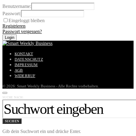
Benutzername:
Passwort:
Eingeloggt bleiben
Registrieren
Passwort vergessen?
KONTAKT
DATENSCHUTZ
IMPRESSUM
AGB
WIDERRUF
© 2026: Smart Weekly Business - Alle Rechte vorbehalten.
SUCHE NACH:
SUCHEN
Gib dein Suchwort ein und drücke Enter.