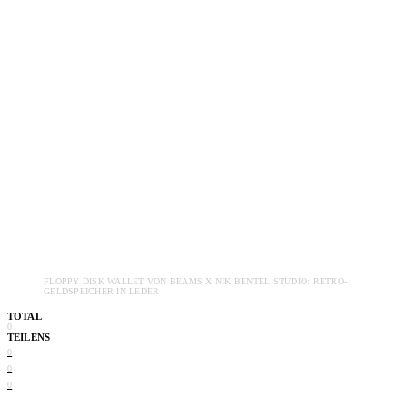
FLOPPY DISK WALLET VON BEAMS X NIK BENTEL STUDIO: RETRO-
GELDSPEICHER IN LEDER
TOTAL
0
TEILENS
0
0
0