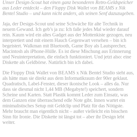
Unser Design-Scout hat einen ganz besonderen Retro-Geldspeicher
aus Leder entdeckt – den Floppy Disk Wallet von BEAMS x Nik
Bentel Studio – und kann nicht anders, als seinen Senf dazuzugeben.
Jaja, der Design-Scout und seine Schwäche für alte Technik in
neuem Gewand. Ich geb’s ja zu: Ich falle jedes Mal wieder darauf
rein. Kaum wird ein altes Gadget aus der Mottenkiste gezogen, neu
interpretiert und mit einem Hauch Gegenwart versehen – bin ich
begeistert. Walkman mit Bluetooth, Game Boy als Lautsprecher,
Macintosh als iPhone-Hülle. Es ist diese Mischung aus Erinnerung
und Neuinterpretation, die einfach funktioniert. Und jetzt also: eine
Diskette als Geldbörse. Natürlich bin ich dabei.
Die Floppy Disk Wallet von BEAMS x Nik Bentel Studio sieht aus,
als hätte man sie direkt aus dem Informatikraum der 90er geklaut.
Quadratisch, Label-Fenster, dieser ikonische Look – alles da. Nur
dass sie diesmal nicht 1,44 MB (Megabyte!) speichert, sondern
Scheine und Karten. Statt Plastik kommt Leder zum Einsatz, was
dem Ganzen eine überraschend edle Note gibt. Innen wartet ein
minimalistisches Setup mit Geldclip und Platz für das Nötigste.
Mehr braucht man eigentlich nicht – außer vielleicht ein bisschen
Sinn für Ironie. Die Diskette ist längst tot – aber ihr Design lebt
weiter.