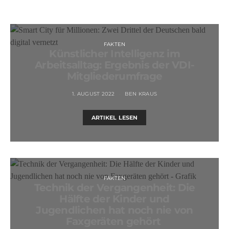
FAKTEN
Künstlicher Intelligenz im
Arbeitsalltag: Ergebnis der VDI-
Mitgliederumfrage
1. AUGUST 2022
BEN KRAUS
ARTIKEL LESEN
FAKTEN
Technik der Vergangenheit: Die
Hälfte der Kinder und
Jugendlichen hat noch nie von
Faxgeräten gehört