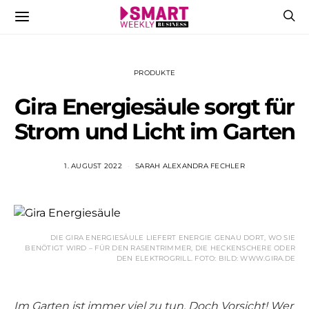
PRODUKTE
Gira Energiesäule sorgt für
Strom und Licht im Garten
1. AUGUST 2022
SARAH ALEXANDRA FECHLER
DIE GIRA ENERGIESÄULE LIEFERT ENERGIE GENAU DORT, WO SIE
BENÖTIGT WIRD – FÜR DEN RASENTRIMMER, DIE HECKENSCHERE ODER
DEN ELEKTROGRILL. FOTO: BILD: WWW.GIRA.DE
Im Garten ist immer viel zu tun. Doch Vorsicht! Wer