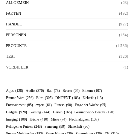
ALLGEMEIN
(63)
FAKTEN
(492)
HANDEL
(927)
PERSONEN
(164)
PRODUKTE
(1.586)
TEST
(126)
VORBILDER
(1)
Apps
(128)
Audio
(370)
Bad
(73)
Beurer
(64)
Bitkom
(107)
Braune Ware
(256)
Büro
(305)
DNT/FNT
(103)
Elektrik
(113)
Entertainment
(85)
expert
(61)
Fitness
(90)
Frage der Woche
(95)
Gadgets
(928)
Gaming
(144)
Garten
(165)
Gesundheit & Beauty
(170)
Imaging
(100)
Küche
(410)
Miele
(74)
Nachhaltigkeit
(137)
Reinigen & Putzen
(243)
Samsung
(99)
Sicherheit
(96)
Smarte Mobilgeräte
(182)
Smart Home
(520)
Smartphone
(130)
TV
(219)