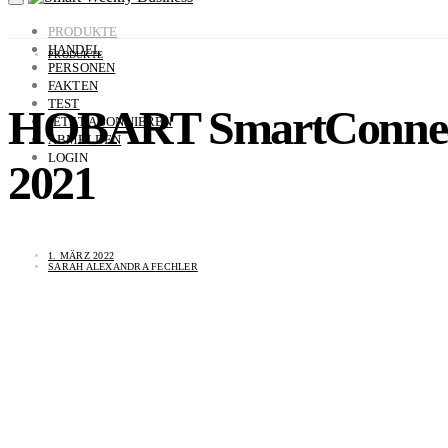
PRODUKTE
HANDEL
PRODUKTE
PERSONEN
FAKTEN
TEST
HOBART SmartConnect
JETZT ABONNIEREN
ABMELDEN
LOGIN
2021
1. MÄRZ 2022
SARAH ALEXANDRA FECHLER