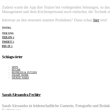
Zudem warnt die App ihre Nutzer bei vorliegenden Störungen, so da
Management und dem Küchenpersonal noch einfacher, die Technik ef
Interesse an den neuesten smarten Produkten? Dann schau
hier
rein!
TOTAL
0
TEILENS
TEILEN
0
TWEET
0
PIN IT
0
Schlagwörter
APPS
KÜCHE
REINIGEN & PUTZEN
SMART HOME
WEISSE WARE
Sarah Alexandra Fechler
Sarah Alexandra ist leidenschaftliche Gamerin, Fotografin und Red