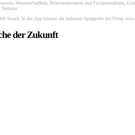
fessoren, Wissenschaftlern, Branchenkennern und Fachjournalisten. Gem
n Nutzens.
bH freuen. In der App können die Industrie-Spülgeräte der Firma verw
he der Zukunft