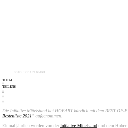
FOTO: HOBART GMBH.
TOTAL
0
TEILENS
0
0
0
Die Initiative Mittelstand hat HOBART kürzlich mit dem BEST OF-Pr
Bestenliste 2021
” aufgenommen
.
Einmal jährlich werden von der
Initiative Mittelstand
und dem Huber Ve