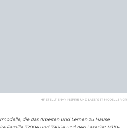
HP STELLT ENVY INSPIRE UND LASERJET MODELLE VOR
ermodelle, die das Arbeiten und Lernen zu Hause
pire Familie 7200e und 7900e und den LaserJet M110-