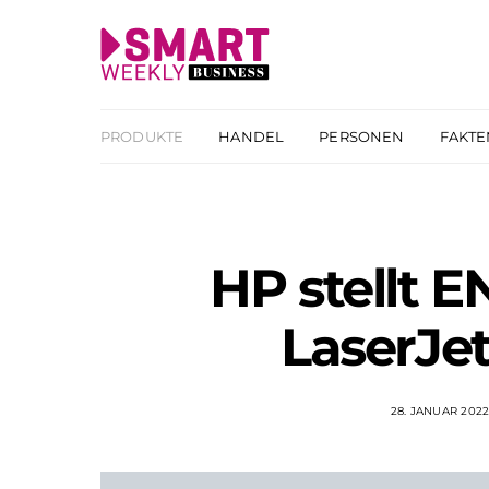
PRODUKTE
HANDEL
PERSONEN
FAKTE
HP stellt E
LaserJet
28. JANUAR 202